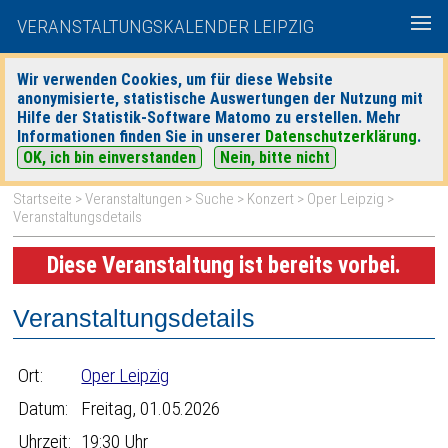
VERANSTALTUNGSKALENDER LEIPZIG
Wir verwenden Cookies, um für diese Website
anonymisierte, statistische Auswertungen der Nutzung mit
|
|
Hilfe der Statistik-Software Matomo zu erstellen. Mehr
heute
morgen
Detaillierte Suche
Informationen finden Sie in unserer
Datenschutzerklärung
.
OK, ich bin einverstanden
Nein, bitte nicht
Startseite
>
Veranstaltungen
>
Suche
>
Konzert
>
Oper Leipzig
>
Veranstaltungsdetails
Diese Veranstaltung ist bereits vorbei.
Veranstaltungsdetails
Ort:
Oper Leipzig
Datum:
Freitag, 01.05.2026
Uhrzeit:
19:30 Uhr