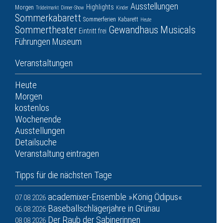
Ausstellungen
Highlights
Morgen
Trödelmarkt
Dinner-Show
Kinder
Sommerkabarett
Sommerferien
Kabarett
Heute
Sommertheater
Gewandhaus
Musicals
Eintritt frei
Führungen
Museum
Veranstaltungen
Heute
Morgen
kostenlos
Wochenende
Ausstellungen
Detailsuche
Veranstaltung eintragen
Tipps für die nächsten Tage
academixer-Ensemble »König Ödipus«
07.08.2026
Baseballschlägerjahre in Grünau
06.08.2026
Der Raub der Sabinerinnen
08.08.2026