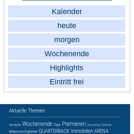
Kalender
heute
morgen
Wochenende
Highlights
Eintritt frei
Aktuelle Themen
Wochenende
Premieren
Oper
Demnächst
Zoo Leipzig
Galerien
QUARTERBACK Immobilien ARENA
Sehenswürdigkeiten