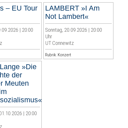
as – EU Tour
LAMBERT »I Am
Not Lambert«
.09.2026 | 20:00
Sonntag, 20.09.2026 | 20:00
Uhr
z
UT Connewitz
Rubrik: Konzert
Lange »Die
hte der
er Meuten
im
lsozialismus«
01.10.2026 | 20:00
z