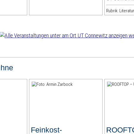
Rubrik: Literat
we
ühne
Feinkost-
ROOFT