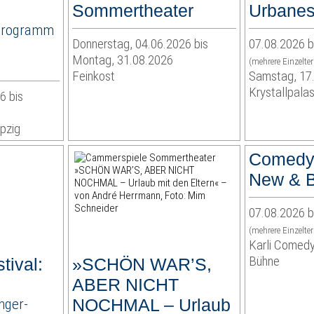
Sommertheater
Urbanes
Programm
Donnerstag, 04.06.2026 bis
07.08.2026 b
Montag, 31.08.2026
(mehrere Einzelte
Feinkost
Samstag, 17
Krystallpalas
6 bis
pzig
Comedy
New & B
07.08.2026 b
(mehrere Einzelte
Karli Comedy
Bühne
tival:
»SCHÖN WAR’S,
ABER NICHT
nger-
NOCHMAL – Urlaub