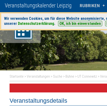
Veranstaltungskalender Leipzig
RUBRIKEN
Wir verwenden Cookies, um für diese Website anonymisierte, s
unserer
Datenschutzerklärung
.
OK, ich bin einverstanden
Startseite
>
Veranstaltungen
>
Suche
>
Bühne
>
UT Connewitz
> Vera
Veranstaltungsdetails