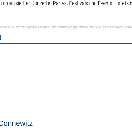
hren organisiert er Konzerte, Partys, Festivals und Events – ste
ch kann es zu Unstimmigkeiten kommen. Bitte schauen Sie ggf. auch auf die Seite des Veranstalters/Verans
t
Connewitz