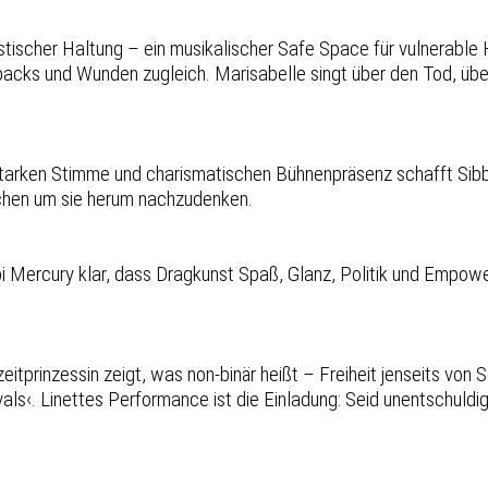
tischer Haltung – ein musikalischer Safe Space für vulnerable
hbacks und Wunden zugleich. Marisabelle singt über den Tod, übe
starken Stimme und charismatischen Bühnenpräsenz schafft Sibb 
chen um sie herum nachzudenken.
i Mercury klar, dass Dragkunst Spaß, Glanz, Politik und Empowe
itprinzessin zeigt, was non-binär heißt – Freiheit jenseits von S
als‹. Linettes Performance ist die Einladung: Seid unentschuldigt