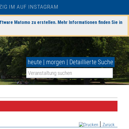
ftware Matomo zu erstellen. Mehr Informationen finden Sie in
heute
|
morgen
|
Detaillierte Suche
|
Zurück