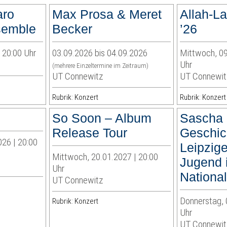
aro
Max Prosa & Meret
Allah-L
semble
Becker
’26
| 20:00 Uhr
03.09.2026 bis 04.09.2026
Mittwoch, 09
Uhr
(mehrere Einzeltermine im Zeitraum)
UT Connewitz
UT Connewit
Rubrik: Konzert
Rubrik: Konzert
So Soon – Album
Sascha 
Release Tour
Geschic
026 | 20:00
Leipzig
Mittwoch, 20.01.2027 | 20:00
Jugend 
Uhr
Nationa
UT Connewitz
Donnerstag, 
Rubrik: Konzert
Uhr
UT Connewit