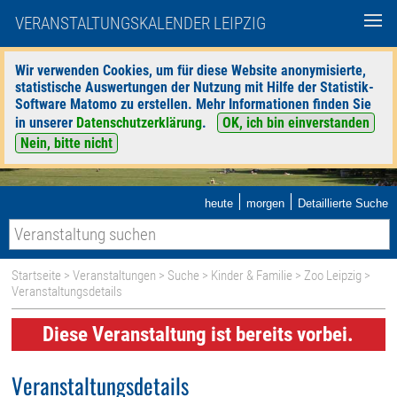
VERANSTALTUNGSKALENDER LEIPZIG
Wir verwenden Cookies, um für diese Website anonymisierte,
statistische Auswertungen der Nutzung mit Hilfe der Statistik-
Software Matomo zu erstellen. Mehr Informationen finden Sie
in unserer
Datenschutzerklärung
.
OK, ich bin einverstanden
Nein, bitte nicht
|
|
heute
morgen
Detaillierte Suche
Startseite
>
Veranstaltungen
>
Suche
>
Kinder & Familie
>
Zoo Leipzig
>
Veranstaltungsdetails
Diese Veranstaltung ist bereits vorbei.
Veranstaltungsdetails