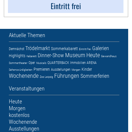
Eintritt frei
Aktuelle Themen
Trödelmarkt
Galerien
Sommerkabarett
Demnächst
Eintritt frei
Museum
Heute
Dinner-Show
Highlights
Kabarett
Gewandhaus
Oper
QUARTERBACK Immobilien ARENA
Sommertheater
Musicals
Premieren
Kinder
Ausstellungen
Sehenswürdigkeiten
Morgen
Wochenende
Führungen
Sommerferien
Zoo Leipzig
Veranstaltungen
Heute
Morgen
kostenlos
Wochenende
Ausstellungen