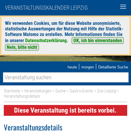
VERANSTALTUNGSKALENDER LEIPZIG
Wir verwenden Cookies, um für diese Website anonymisierte,
statistische Auswertungen der Nutzung mit Hilfe der Statistik-
Software Matomo zu erstellen. Mehr Informationen finden Sie
in unserer
Datenschutzerklärung
.
OK, ich bin einverstanden
Nein, bitte nicht
|
|
heute
morgen
Detaillierte Suche
Startseite
>
Veranstaltungen
>
Suche
>
Gastro-Events
>
Zoo Leipzig
>
Veranstaltungsdetails
Diese Veranstaltung ist bereits vorbei.
Veranstaltungsdetails