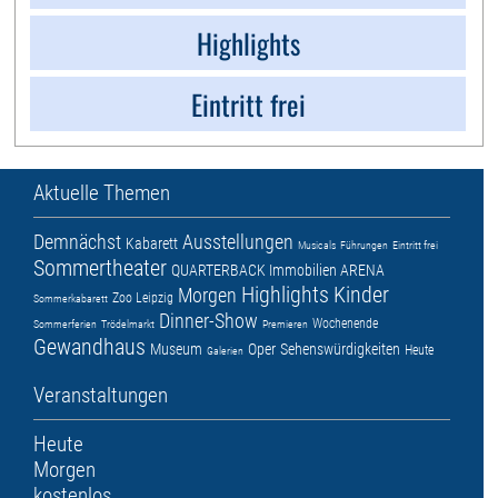
Highlights
Eintritt frei
Aktuelle Themen
Demnächst
Ausstellungen
Kabarett
Musicals
Führungen
Eintritt frei
Sommertheater
QUARTERBACK Immobilien ARENA
Highlights
Kinder
Morgen
Zoo Leipzig
Sommerkabarett
Dinner-Show
Wochenende
Sommerferien
Trödelmarkt
Premieren
Gewandhaus
Museum
Oper
Sehenswürdigkeiten
Heute
Galerien
Veranstaltungen
Heute
Morgen
kostenlos