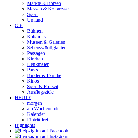
Märkte & Börsen
Messen & Kongresse
Sport
Umland
Orte
Bühnen
Kabaretts
Museen & Galerien
Sehenswürdigkeiten
Passagen
Kirchen
Denkmäler
Parks
Kinder & Familie
Kinos
Sport & Freizeit
Ausflugsziele
HEUTE
morgen
am Wochenende
Kalender
Eintritt frei
Highlights