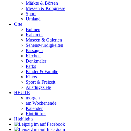
Märkte & Börsen
Messen & Kongresse
Sport
Umland
Orte
Bühnen
Kabaretts
Museen & Galerien
Sehenswürdigkeiten
Passagen
Kirchen
Denkmäler
Parks
Kinder & Familie
Kinos
Sport & Freizeit
Ausflugsziele
HEUTE
morgen
am Wochenende
Kalender
Eintritt frei
Highlights