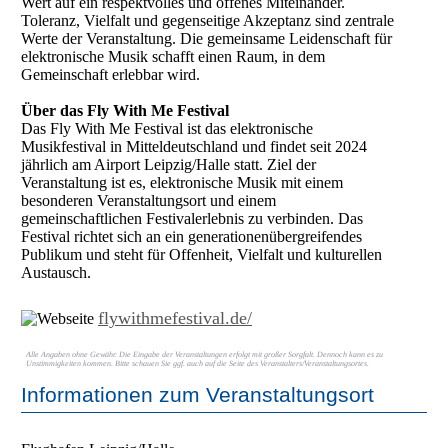
Wert auf ein respektvolles und offenes Miteinander.
Toleranz, Vielfalt und gegenseitige Akzeptanz sind zentrale
Werte der Veranstaltung. Die gemeinsame Leidenschaft für
elektronische Musik schafft einen Raum, in dem
Gemeinschaft erlebbar wird.
Über das Fly With Me Festival
Das Fly With Me Festival ist das elektronische
Musikfestival in Mitteldeutschland und findet seit 2024
jährlich am Airport Leipzig/Halle statt. Ziel der
Veranstaltung ist es, elektronische Musik mit einem
besonderen Veranstaltungsort und einem
gemeinschaftlichen Festivalerlebnis zu verbinden. Das
Festival richtet sich an ein generationenübergreifendes
Publikum und steht für Offenheit, Vielfalt und kulturellen
Austausch.
flywithmefestival.de/
Alle Angaben ohne Gewähr. Die Eingabe der Veranstaltungen erfolgt mit großer Sorgfalt. Dennoch kann es zu
Unstimmigkeiten kommen. Bitte schauen Sie ggf. auch auf die Seite des Veranstalters/Veranstaltungsortes.
Informationen zum Veranstaltungsort