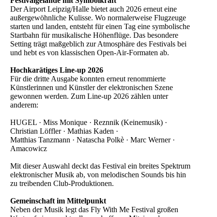
Festivalgelände mit Symbolkraft
Der Airport Leipzig/Halle bietet auch 2026 erneut eine
außergewöhnliche Kulisse. Wo normalerweise Flugzeuge
starten und landen, entsteht für einen Tag eine symbolische
Startbahn für musikalische Höhenflüge. Das besondere
Setting trägt maßgeblich zur Atmosphäre des Festivals bei
und hebt es von klassischen Open-Air-Formaten ab.
Hochkarätiges Line-up 2026
Für die dritte Ausgabe konnten erneut renommierte
Künstlerinnen und Künstler der elektronischen Szene
gewonnen werden. Zum Line-up 2026 zählen unter
anderem:
HUGEL · Miss Monique · Reznnik (Keinemusik) ·
Christian Löffler · Mathias Kaden ·
Matthias Tanzmann · Natascha Polkè · Marc Werner ·
Amacowicz
Mit dieser Auswahl deckt das Festival ein breites Spektrum
elektronischer Musik ab, von melodischen Sounds bis hin
zu treibenden Club-Produktionen.
Gemeinschaft im Mittelpunkt
Neben der Musik legt das Fly With Me Festival großen