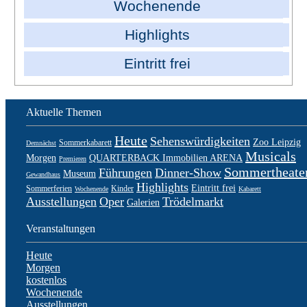
Wochenende
Highlights
Eintritt frei
Aktuelle Themen
Heute
Sehenswürdigkeiten
Zoo Leipzig
Sommerkabarett
Demnächst
Musicals
Morgen
QUARTERBACK Immobilien ARENA
Premieren
Sommertheate
Führungen
Dinner-Show
Museum
Gewandhaus
Highlights
Eintritt frei
Sommerferien
Kinder
Wochenende
Kabarett
Ausstellungen
Oper
Trödelmarkt
Galerien
Veranstaltungen
Heute
Morgen
kostenlos
Wochenende
Ausstellungen