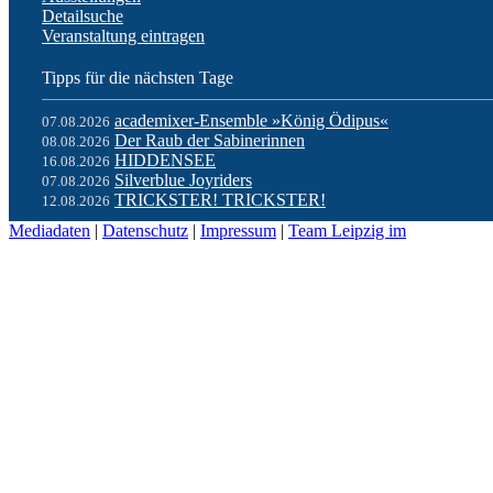
Detailsuche
Veranstaltung eintragen
Tipps für die nächsten Tage
academixer-Ensemble »König Ödipus«
07.08.2026
Der Raub der Sabinerinnen
08.08.2026
HIDDENSEE
16.08.2026
Silverblue Joyriders
07.08.2026
TRICKSTER! TRICKSTER!
12.08.2026
Mediadaten
|
Datenschutz
|
Impressum
|
Team Leipzig im