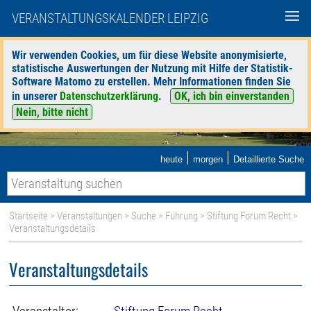
VERANSTALTUNGSKALENDER LEIPZIG
Wir verwenden Cookies, um für diese Website anonymisierte,
statistische Auswertungen der Nutzung mit Hilfe der Statistik-
Software Matomo zu erstellen. Mehr Informationen finden Sie
in unserer
Datenschutzerklärung
.
OK, ich bin einverstanden
Nein, bitte nicht
|
|
heute
morgen
Detaillierte Suche
Startseite
>
Veranstaltungen
>
Suche
>
Führung
>
Stiftung Forum Recht
>
Veranstaltungsdetails
Veranstaltungsdetails