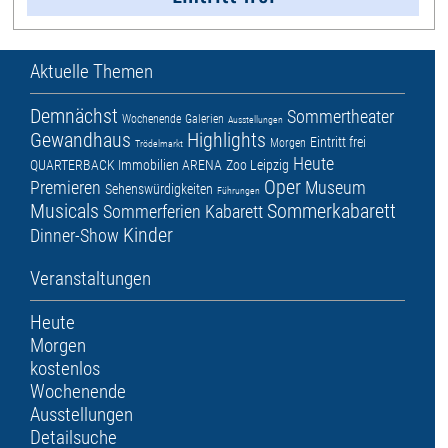
Aktuelle Themen
Demnächst
Sommertheater
Wochenende
Galerien
Ausstellungen
Gewandhaus
Highlights
Eintritt frei
Morgen
Trödelmarkt
Heute
QUARTERBACK Immobilien ARENA
Zoo Leipzig
Oper
Premieren
Museum
Sehenswürdigkeiten
Führungen
Musicals
Sommerkabarett
Sommerferien
Kabarett
Kinder
Dinner-Show
Veranstaltungen
Heute
Morgen
kostenlos
Wochenende
Ausstellungen
Detailsuche