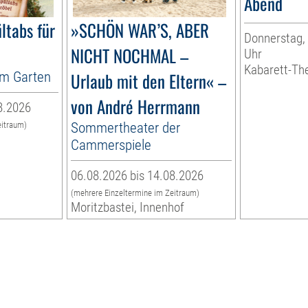
Abend
ltabs für
»SCHÖN WAR’S, ABER
Donnerstag, 
NICHT NOCHMAL –
Uhr
Kabarett-Th
im Garten
Urlaub mit den Eltern« –
von André Herrmann
8.2026
Sommertheater der
eitraum)
n
Cammerspiele
06.08.2026 bis 14.08.2026
(mehrere Einzeltermine im Zeitraum)
Moritzbastei, Innenhof