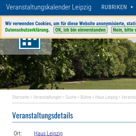
Veranstaltungskalender Leipzig
RUBRIKEN
Wir verwenden Cookies, um für diese Website anonymisierte, stati
Datenschutzerklärung
.
OK, ich bin einverstanden
Nein, bitte 
Startseite
>
Veranstaltungen
>
Suche
>
Bühne
>
Haus Leipzig
> Veransta
Veranstaltungsdetails
Ort:
Haus Leipzig