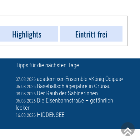
Highlights
Eintritt frei
Tipps für die nächsten Tage
academixer-Ensemble »König Ödipus«
07.08.2026
Baseballschlägerjahre in Grünau
06.08.2026
Der Raub der Sabinerinnen
08.08.2026
Die Eisenbahnstraße – gefährlich
06.08.2026
lecker
HIDDENSEE
16.08.2026