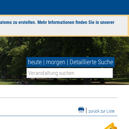
atomo zu erstellen. Mehr Informationen finden Sie in unserer
heute
|
morgen
|
Detaillierte Suche
|
zurück zur Liste