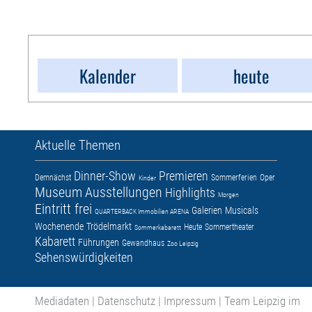
Kalender
heute
Aktuelle Themen
Dinner-Show
Premieren
Demnächst
Sommerferien
Oper
Kinder
Museum
Ausstellungen
Highlights
Morgen
Eintritt frei
Galerien
Musicals
QUARTERBACK Immobilien ARENA
Wochenende
Trödelmarkt
Heute
Sommertheater
Sommerkabarett
Kabarett
Führungen
Gewandhaus
Zoo Leipzig
Sehenswürdigkeiten
Mediadaten
|
Datenschutz
|
Impressum
|
Team Leipzig im