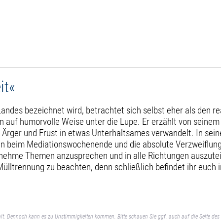
it«
andes bezeichnet wird, betrachtet sich selbst eher als den re
 auf humorvolle Weise unter die Lupe. Er erzählt von seinem
hen Ärger und Frust in etwas Unterhaltsames verwandelt. In 
en beim Mediationswochenende und die absolute Verzweiflung 
ngenehme Themen anzusprechen und in alle Richtungen auszute
 Mülltrennung zu beachten, denn schließlich befindet ihr euc
lt. Dennoch kann es zu Unstimmigkeiten kommen. Bitte schauen Sie ggf. auch auf die Seite des 