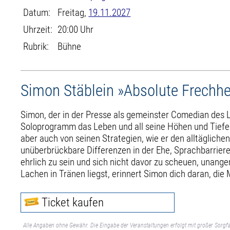
Datum:
Freitag,
19.11.2027
Uhrzeit:
20:00 Uhr
Rubrik:
Bühne
Simon Stäblein »Absolute Frechhe
Simon, der in der Presse als gemeinster Comedian des L
Soloprogramm das Leben und all seine Höhen und Tiefen
aber auch von seinen Strategien, wie er den alltäglic
unüberbrückbare Differenzen in der Ehe, Sprachbarrier
ehrlich zu sein und sich nicht davor zu scheuen, una
Lachen in Tränen liegst, erinnert Simon dich daran, die
Ticket kaufen
Alle Angaben ohne Gewähr. Die Eingabe der Veranstaltungen erfolgt mit großer Sorgfa