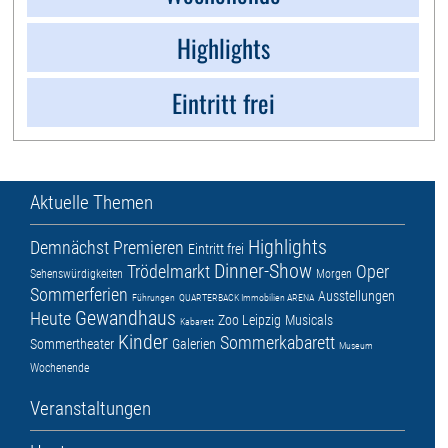
Highlights
Eintritt frei
Aktuelle Themen
Highlights
Demnächst
Premieren
Eintritt frei
Dinner-Show
Trödelmarkt
Oper
Sehenswürdigkeiten
Morgen
Sommerferien
Ausstellungen
Führungen
QUARTERBACK Immobilien ARENA
Gewandhaus
Heute
Zoo Leipzig
Musicals
Kabarett
Kinder
Sommerkabarett
Sommertheater
Galerien
Museum
Wochenende
Veranstaltungen