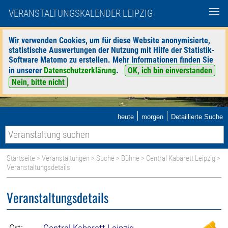
VERANSTALTUNGSKALENDER LEIPZIG
Wir verwenden Cookies, um für diese Website anonymisierte,
statistische Auswertungen der Nutzung mit Hilfe der Statistik-
Software Matomo zu erstellen. Mehr Informationen finden Sie
in unserer
Datenschutzerklärung
.
OK, ich bin einverstanden
Nein, bitte nicht
|
|
heute
morgen
Detaillierte Suche
Startseite
>
Veranstaltungen
>
Suche
>
Bühne
>
Central Kabarett Leipzig
>
Veranstaltungsdetails
Veranstaltungsdetails