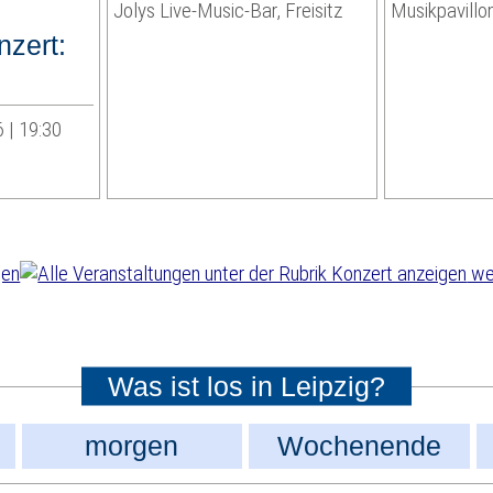
Jolys Live-Music-Bar, Freisitz
Musikpavillo
zert:
 | 19:30
wei
Was ist los in Leipzig?
morgen
Wochenende