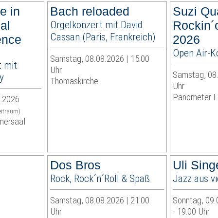
e in
Bach reloaded
Suzi Qu
ual
Orgelkonzert mit David
Rockin´
Cassan (Paris, Frankreich)
ence
2026
Open Air-K
Samstag, 08.08.2026 | 15:00
 mit
Uhr
Samstag, 08.
y
Thomaskirche
Uhr
Panometer L
9.2026
eitraum)
mersaal
Dos Bros
Uli Sin
Rock, Rock´n´Roll & Spaß
Jazz aus v
Samstag, 08.08.2026 | 21:00
Sonntag, 09.
Uhr
- 19:00 Uhr