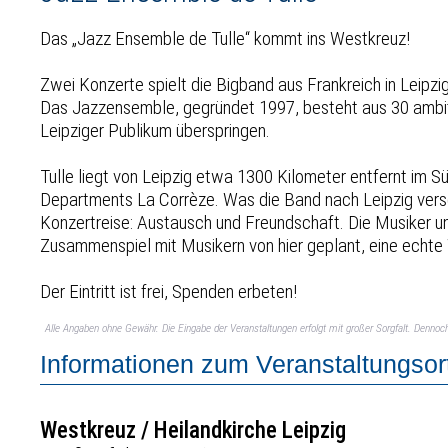
Das „Jazz Ensemble de Tulle“ kommt ins Westkreuz!
Zwei Konzerte spielt die Bigband aus Frankreich in Leipz
Das Jazzensemble, gegründet 1997, besteht aus 30 ambitio
Leipziger Publikum überspringen.
Tulle liegt von Leipzig etwa 1300 Kilometer entfernt im
Departments La Corrèze. Was die Band nach Leipzig vers
Konzertreise: Austausch und Freundschaft. Die Musiker und
Zusammenspiel mit Musikern von hier geplant, eine echte
Der Eintritt ist frei, Spenden erbeten!
Alle Angaben ohne Gewähr. Die Eingabe der Veranstaltungen erfolgt mit großer Sorgfalt. Denno
Informationen zum Veranstaltungsor
Westkreuz / Heilandkirche Leipzig