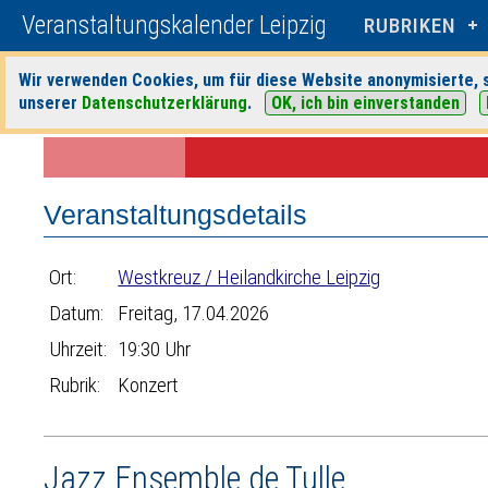
Veranstaltungskalender Leipzig
RUBRIKEN
Wir verwenden Cookies, um für diese Website anonymisierte, s
unserer
Datenschutzerklärung
.
OK, ich bin einverstanden
Startseite
>
Veranstaltungen
>
Suche
>
Konzert
>
Westkreuz / Heilan
Veranstaltungsdetails
Ort:
Westkreuz / Heilandkirche Leipzig
Datum:
Freitag, 17.04.2026
Uhrzeit:
19:30 Uhr
Rubrik:
Konzert
Jazz Ensemble de Tulle