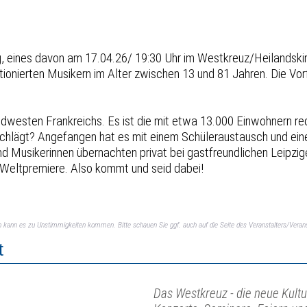
ig, eines davon am 17.04.26/ 19:30 Uhr im Westkreuz/Heilandski
nierten Musikern im Alter zwischen 13 und 81 Jahren. Die Vorfr
 Südwesten Frankreichs. Es ist die mit etwa 13.000 Einwohnern 
chlägt? Angefangen hat es mit einem Schüleraustausch und eine
 Musikerinnen übernachten privat bei gastfreundlichen Leipzigern
 Weltpremiere. Also kommt und seid dabei!
ch kann es zu Unstimmigkeiten kommen. Bitte schauen Sie ggf. auch auf die Seite des Veranstalters/Verans
t
Das Westkreuz - die neue Kultu