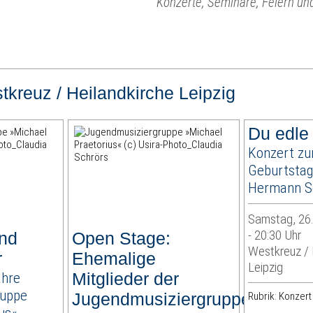
Konzerte, Seminare, Feiern und
tkreuz / Heilandkirche Leipzig
Du edle
Konzert zu
Geburtstag
Hermann S
Samstag, 26.
- 20:30 Uhr
nd
Open Stage:
Westkreuz / 
r
Ehemalige
Leipzig
ahre
Mitglieder der
ruppe
Jugendmusiziergruppe
Rubrik: Konzert
us«