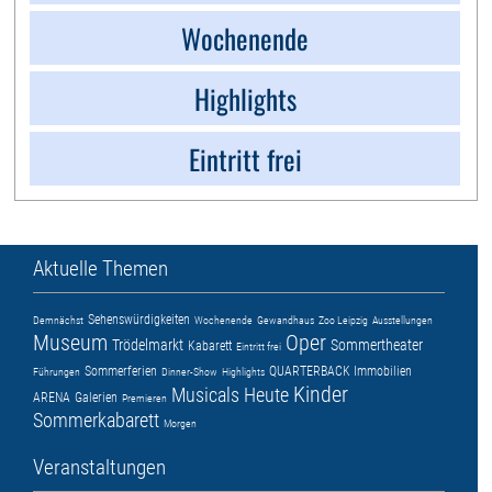
Wochenende
Highlights
Eintritt frei
Aktuelle Themen
Sehenswürdigkeiten
Demnächst
Wochenende
Gewandhaus
Zoo Leipzig
Ausstellungen
Museum
Oper
Trödelmarkt
Sommertheater
Kabarett
Eintritt frei
Sommerferien
QUARTERBACK Immobilien
Führungen
Dinner-Show
Highlights
Kinder
Musicals
Heute
ARENA
Galerien
Premieren
Sommerkabarett
Morgen
Veranstaltungen