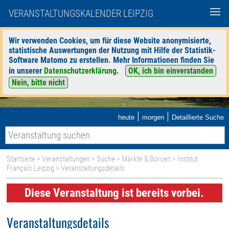
VERANSTALTUNGSKALENDER LEIPZIG
Wir verwenden Cookies, um für diese Website anonymisierte,
statistische Auswertungen der Nutzung mit Hilfe der Statistik-
Software Matomo zu erstellen. Mehr Informationen finden Sie
in unserer
Datenschutzerklärung
.
OK, ich bin einverstanden
Nein, bitte nicht
|
|
heute
morgen
Detaillierte Suche
Startseite
>
Veranstaltungen
>
Suche
>
Märkte & Börsen
>
Institut
Français Leipzig
> Veranstaltungsdetails
Diese Veranstaltung ist bereits vorbei.
Veranstaltungsdetails