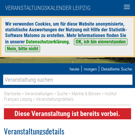
VERANSTALTUNGSKALENDER LEIPZIG
Wir verwenden Cookies, um für diese Website anonymisierte,
statistische Auswertungen der Nutzung mit Hilfe der Statistik-
Software Matomo zu erstellen. Mehr Informationen finden Sie
in unserer
Datenschutzerklärung
.
OK, ich bin einverstanden
Nein, bitte nicht
|
|
heute
morgen
Detaillierte Suche
Startseite
>
Veranstaltungen
>
Suche
>
Märkte & Börsen
>
Institut
Français Leipzig
> Veranstaltungsdetails
Diese Veranstaltung ist bereits vorbei.
Veranstaltungsdetails