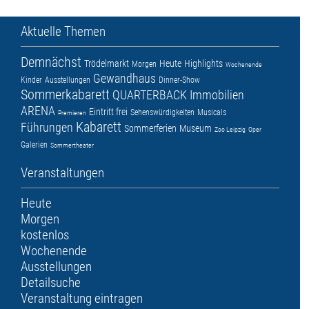
Aktuelle Themen
Demnächst
Trödelmarkt
Heute
Highlights
Morgen
Wochenende
Gewandhaus
Kinder
Ausstellungen
Dinner-Show
Sommerkabarett
QUARTERBACK Immobilien
ARENA
Eintritt frei
Sehenswürdigkeiten
Musicals
Premieren
Kabarett
Führungen
Sommerferien
Museum
Zoo Leipzig
Oper
Galerien
Sommertheater
Veranstaltungen
Heute
Morgen
kostenlos
Wochenende
Ausstellungen
Detailsuche
Veranstaltung eintragen