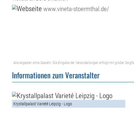
www.vineta-stoermthal.de/
Alle Angaben ohne Gewähr. Die Eingabe der Veranstaltungen erfolgt mit großer Sorgfa
Informationen zum Veranstalter
Krystallpalast Varieté Leipzig - Logo