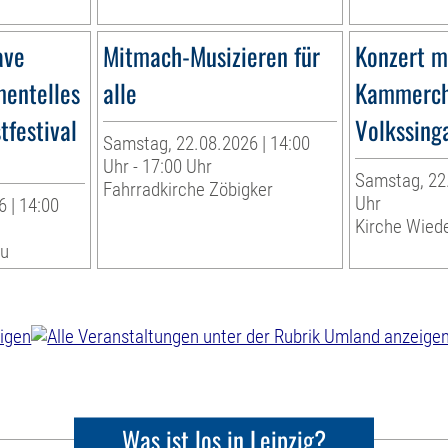
ave
Mitmach-Musizieren für
Konzert m
mentelles
alle
Kammercho
tfestival
Volkssing
Samstag, 22.08.2026 | 14:00
Uhr - 17:00 Uhr
Samstag, 22.
Fahrradkirche Zöbigker
Uhr
 | 14:00
Kirche Wiede
au
Was ist los in Leipzig?