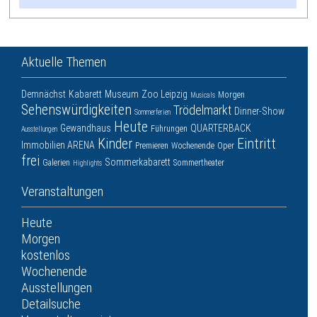
Aktuelle Themen
Demnächst
Kabarett
Museum
Zoo Leipzig
Morgen
Musicals
Sehenswürdigkeiten
Trödelmarkt
Dinner-Show
Sommerferien
Heute
Gewandhaus
QUARTERBACK
Führungen
Ausstellungen
Kinder
Eintritt
Immobilien ARENA
Premieren
Wochenende
Oper
frei
Sommerkabarett
Galerien
Sommertheater
Highlights
Veranstaltungen
Heute
Morgen
kostenlos
Wochenende
Ausstellungen
Detailsuche