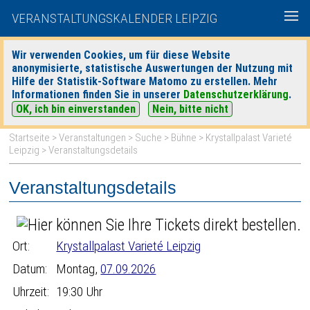
VERANSTALTUNGSKALENDER LEIPZIG
Wir verwenden Cookies, um für diese Website
anonymisierte, statistische Auswertungen der Nutzung mit
|
|
Hilfe der Statistik-Software Matomo zu erstellen. Mehr
heute
morgen
Detaillierte Suche
Informationen finden Sie in unserer
Datenschutzerklärung
.
OK, ich bin einverstanden
Nein, bitte nicht
Startseite
>
Veranstaltungen
>
Suche
>
Bühne
>
Krystallpalast Varieté
Leipzig
> Veranstaltungsdetails
Veranstaltungsdetails
Ort:
Krystallpalast Varieté Leipzig
Datum:
Montag,
07.09.2026
Uhrzeit:
19:30 Uhr