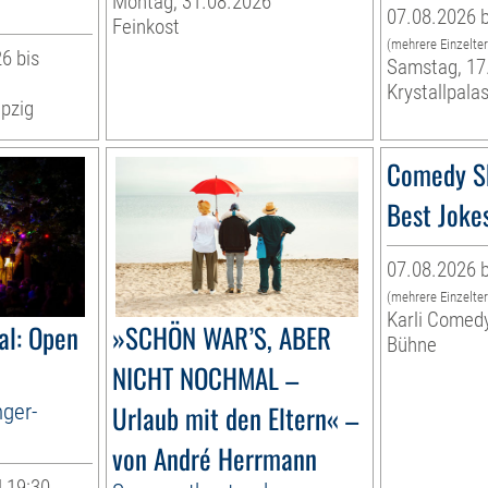
Montag, 31.08.2026
07.08.2026 b
Feinkost
(mehrere Einzelte
6 bis
Samstag, 17
Krystallpalas
pzig
Comedy S
Best Joke
07.08.2026 b
(mehrere Einzelte
Karli Comed
al: Open
»SCHÖN WAR’S, ABER
Bühne
NICHT NOCHMAL –
nger-
Urlaub mit den Eltern« –
von André Herrmann
| 19:30