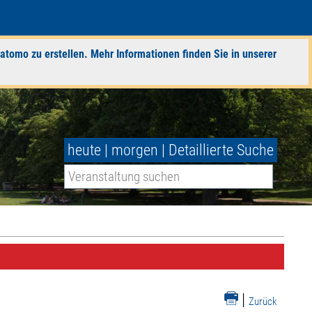
atomo zu erstellen. Mehr Informationen finden Sie in unserer
heute
|
morgen
|
Detaillierte Suche
|
Zurück