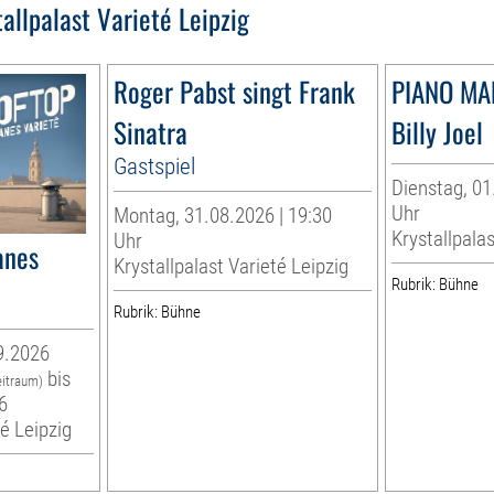
tallpalast Varieté Leipzig
Roger Pabst singt Frank
PIANO MA
Sinatra
Billy Joel
Gastspiel
Dienstag, 01
Uhr
Montag, 31.08.2026 | 19:30
Krystallpalas
Uhr
anes
Krystallpalast Varieté Leipzig
Rubrik: Bühne
Rubrik: Bühne
9.2026
bis
eitraum)
6
té Leipzig