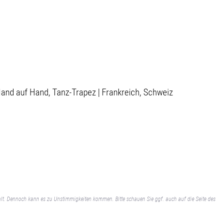
 Hand auf Hand, Tanz-Trapez | Frankreich, Schweiz
lt. Dennoch kann es zu Unstimmigkeiten kommen. Bitte schauen Sie ggf. auch auf die Seite des 