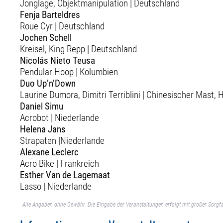
Jonglage, Objektmanipulation | Deutschland
Fenja Barteldres
Roue Cyr | Deutschland
Jochen Schell
Kreisel, King Repp | Deutschland
Nicolás Nieto Teusa
Pendular Hoop | Kolumbien
Duo Up’n’Down
Laurine Dumora, Dimitri Terriblini | Chinesischer Mast,
Daniel Simu
Acrobot | Niederlande
Helena Jans
Strapaten |Niederlande
Alexane Leclerc
Acro Bike | Frankreich
Esther Van de Lagemaat
Lasso | Niederlande
Alle Angaben ohne Gewähr. Die Eingabe der Veranstaltungen erfolgt mit großer Sorgfa