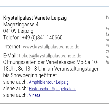
Krystallpalast Varieté Leipzig
W
Magazingasse 4
E
04109 Leipzig
L
Telefon:
+49 (0)341 140660
u
i
Internet:
www.krystallpalastvariete.de
e
E-Mail:
tickets@krystallpalastvariete.de
m
Öffnungszeiten der Varietékasse: Mo-Sa 10-
h
18Uhr, So 13-18 Uhr, an Veranstaltungstagen
bis Showbeginn geöffnet
siehe auch:
Amphibientour Leipzig
siehe auch:
Historischer Spiegelpalast
siehe auch:
Vineta