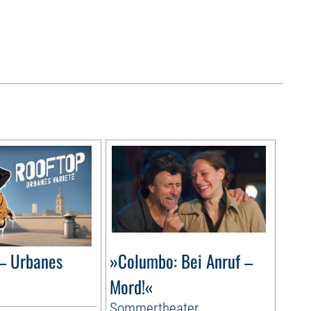
– Urbanes
»Columbo: Bei Anruf –
Mord!«
Sommertheater