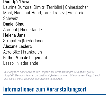
Duo Up’n’Down
Laurine Dumora, Dimitri Terriblini | Chinesischer
Mast, Hand auf Hand, Tanz-Trapez | Frankreich,
Schweiz
Daniel Simu
Acrobot | Niederlande
Helena Jans
Strapaten |Niederlande
Alexane Leclerc
Acro Bike | Frankreich
Esther Van de Lagemaat
Lasso | Niederlande
Alle Angaben ohne Gewähr. Die Eingabe der Veranstaltungen erfolgt mit großer
Sorgfalt. Dennoch kann es zu Unstimmigkeiten kommen. Bitte schauen Sie ggf. auch
auf die Seite des Veranstalters/Veranstaltungsortes.
Informationen zum Veranstaltungsort