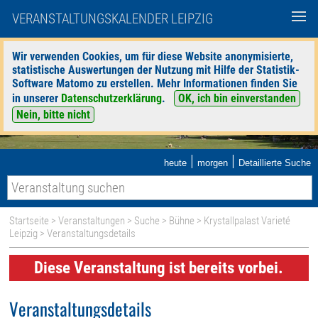
VERANSTALTUNGSKALENDER LEIPZIG
Wir verwenden Cookies, um für diese Website anonymisierte,
statistische Auswertungen der Nutzung mit Hilfe der Statistik-
Software Matomo zu erstellen. Mehr Informationen finden Sie
in unserer
Datenschutzerklärung
.
OK, ich bin einverstanden
Nein, bitte nicht
|
|
heute
morgen
Detaillierte Suche
Startseite
>
Veranstaltungen
>
Suche
>
Bühne
>
Krystallpalast Varieté
Leipzig
> Veranstaltungsdetails
Diese Veranstaltung ist bereits vorbei.
Veranstaltungsdetails