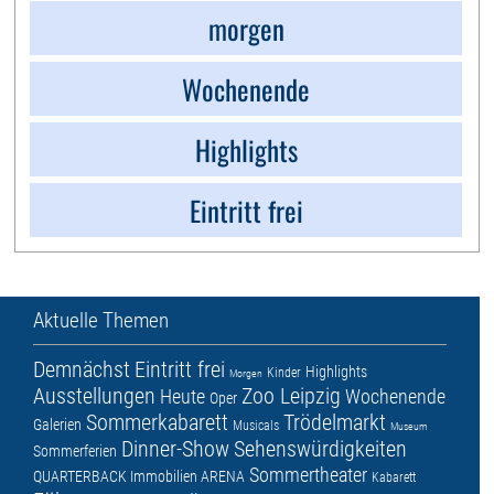
morgen
Wochenende
Highlights
Eintritt frei
Aktuelle Themen
Demnächst
Eintritt frei
Highlights
Kinder
Morgen
Ausstellungen
Zoo Leipzig
Heute
Wochenende
Oper
Sommerkabarett
Trödelmarkt
Galerien
Musicals
Museum
Dinner-Show
Sehenswürdigkeiten
Sommerferien
Sommertheater
QUARTERBACK Immobilien ARENA
Kabarett