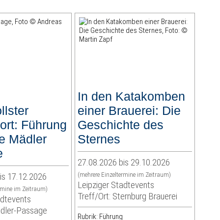
s
In den Katakomben
llster
einer Brauerei: Die
ort: Führung
Geschichte des
ie Mädler
Sternes
e
27.08.2026 bis 29.10.2026
is 17.12.2026
(mehrere Einzeltermine im Zeitraum)
Leipziger Stadtevents
rmine im Zeitraum)
Treff/Ort: Sternburg Brauerei
adtevents
ädler-Passage
Rubrik: Führung