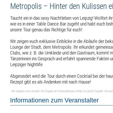
Metropolis – Hinter den Kulissen e
Taucht ein in das sexy Nachtleben von Leipzig! Wolltet i
wie es in einer Table Dance Bar zugeht und habt euch bish
unsere Tour genau das Richtige für euch!
Wir zeigen euch exklusive Einblicke in die Abläufe der b
Lounge der Stadt, dem Metropolis. Ihr erkundet gemeins
Clubs, wie z. B. die Umkleide und den Gastraum, kommt mi
Tänzerinnen ins Gespräch und erfahrt spannende Fakten
Leipziger Nightlife.
Abgerundet wird die Tour durch einen Cocktail bei der ha
Rezept gibt es als Andenken mit nach Hause!
Alle Angaben ohne Gewähr. Die Eingabe der Veranstaltungen erfolgt mit großer Sorgfalt. Denno
Informationen zum Veranstalter