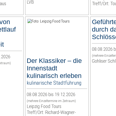
LVB
haus
Treff/Ort: To
 von
Geführt
ttlauf
durch d
Schlöss
it
08.08.2026 b
2.2026
(mehrere Einzelte
Der Klassiker – die
Gohliser Sch
eitraum)
Innenstadt
kulinarisch erleben
kulinarische Stadtführung
08.08.2026 bis 19.12.2026
(mehrere Einzeltermine im Zeitraum)
Leipzig Food Tours
Treff/Ort: Richard-Wagner-