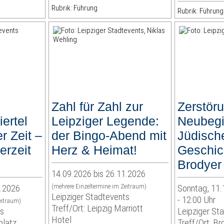
Rubrik: Führung
Rubrik: Führung
Zahl für Zahl zur
Zerstör
ertel
Leipziger Legende:
Neubegi
r Zeit –
der Bingo-Abend mit
Jüdisch
erzeit
Herz & Heimat!
Geschich
Brodyer
14.09.2026 bis 26.11.2026
1.2026
(mehrere Einzeltermine im Zeitraum)
Sonntag, 11.
Leipziger Stadtevents
- 12:00 Uhr
eitraum)
Treff/Ort: Leipzig Marriott
ts
Leipziger St
Hotel
platz
Treff/Ort: B