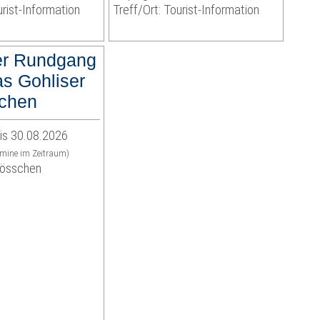
urist-Information
Treff/Ort: Tourist-Information
er Rundgang
as Gohliser
chen
is 30.08.2026
rmine im Zeitraum)
lösschen