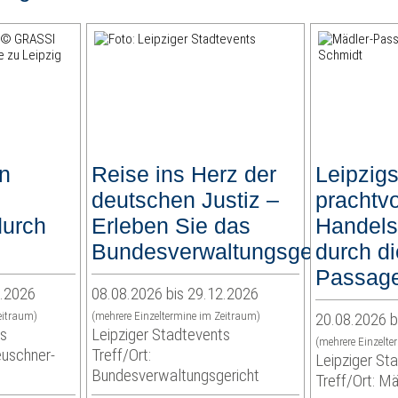
en
Reise ins Herz der
Leipzig
deutschen Justiz –
prachtvo
durch
Erleben Sie das
Handels
Bundesverwaltungsgericht
durch d
Passag
9.2026
08.08.2026 bis 29.12.2026
eitraum)
(mehrere Einzeltermine im Zeitraum)
20.08.2026 b
ts
Leipziger Stadtevents
(mehrere Einzelte
euschner-
Treff/Ort:
Leipziger St
Bundesverwaltungsgericht
Treff/Ort: M