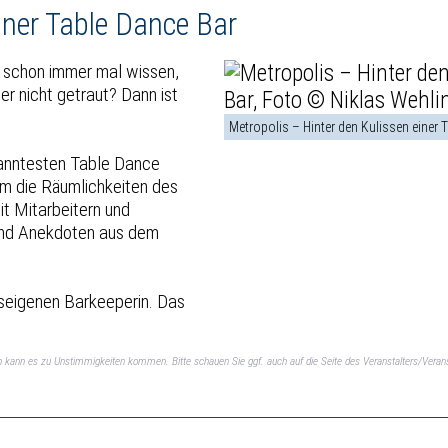
iner Table Dance Bar
hr schon immer mal wissen,
er nicht getraut? Dann ist
Metropolis – Hinter den Kulissen einer 
ekanntesten Table Dance
am die Räumlichkeiten des
t Mitarbeitern und
 und Anekdoten aus dem
useigenen Barkeeperin. Das
ch kann es zu Unstimmigkeiten kommen. Bitte schauen Sie ggf. auch auf die Seite des Veranstalters/Verans