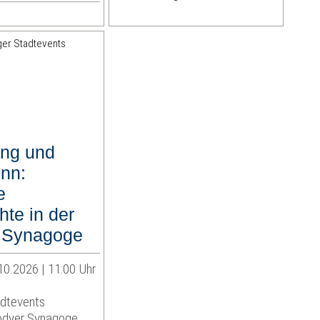
ung und
nn:
e
te in der
 Synagoge
10.2026 | 11:00 Uhr
adtevents
rodyer Synagoge