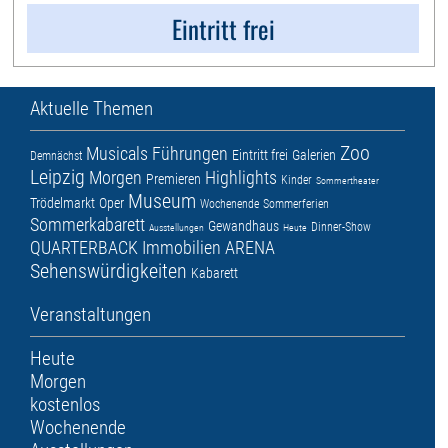
Eintritt frei
Aktuelle Themen
Zoo
Musicals
Führungen
Eintritt frei
Galerien
Demnächst
Leipzig
Morgen
Highlights
Premieren
Kinder
Sommertheater
Museum
Trödelmarkt
Oper
Wochenende
Sommerferien
Sommerkabarett
Gewandhaus
Dinner-Show
Ausstellungen
Heute
QUARTERBACK Immobilien ARENA
Sehenswürdigkeiten
Kabarett
Veranstaltungen
Heute
Morgen
kostenlos
Wochenende