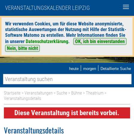
VERANSTALTUNGSKALENDER LEIPZIG
Wir verwenden Cookies, um für diese Website anonymisierte,
statistische Auswertungen der Nutzung mit Hilfe der Statistik-
Software Matomo zu erstellen. Mehr Informationen finden Sie
in unserer
Datenschutzerklärung
.
OK, ich bin einverstanden
Nein, bitte nicht
|
|
heute
morgen
Detaillierte Suche
Startseite
>
Veranstaltungen
>
Suche
>
Bühne
>
Theatrium
>
Veranstaltungsdetails
Diese Veranstaltung ist bereits vorbei.
Veranstaltungsdetails