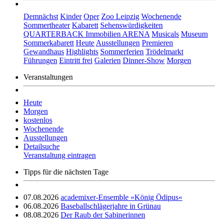
Demnächst
Kinder
Oper
Zoo Leipzig
Wochenende
Sommertheater
Kabarett
Sehenswürdigkeiten
QUARTERBACK Immobilien ARENA
Musicals
Museum
Sommerkabarett
Heute
Ausstellungen
Premieren
Gewandhaus
Highlights
Sommerferien
Trödelmarkt
Führungen
Eintritt frei
Galerien
Dinner-Show
Morgen
Veranstaltungen
Heute
Morgen
kostenlos
Wochenende
Ausstellungen
Detailsuche
Veranstaltung eintragen
Tipps für die nächsten Tage
07.08.2026
academixer-Ensemble »König Ödipus«
06.08.2026
Baseballschlägerjahre in Grünau
08.08.2026
Der Raub der Sabinerinnen