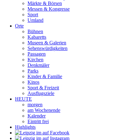
Märkte & Börsen
Messen & Kongresse
Sport
Umland
Orte
Bühnen
Kabaretts
Museen & Galerien
Sehenswürdigkeiten
Passagen
Kirchen
Denkmäler
Parks
Kinder & Familie
Kinos
Sport & Freizeit
Ausflugsziele
HEUTE
morgen
am Wochenende
Kalender
Eintritt frei
Highlights