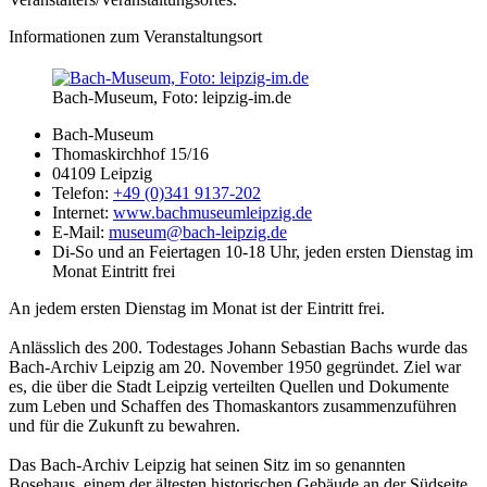
Informationen zum Veranstaltungsort
Bach-Museum, Foto: leipzig-im.de
Bach-Museum
Thomaskirchhof 15/16
04109 Leipzig
Telefon:
+49 (0)341 9137-202
Internet:
www.bachmuseumleipzig.de
E-Mail:
museum@bach-leipzig.de
Di-So und an Feiertagen 10-18 Uhr, jeden ersten Dienstag im
Monat Eintritt frei
An jedem ersten Dienstag im Monat ist der Eintritt frei.
Anlässlich des 200. Todestages Johann Sebastian Bachs wurde das
Bach-Archiv Leipzig am 20. November 1950 gegründet. Ziel war
es, die über die Stadt Leipzig verteilten Quellen und Dokumente
zum Leben und Schaffen des Thomaskantors zusammenzuführen
und für die Zukunft zu bewahren.
Das Bach-Archiv Leipzig hat seinen Sitz im so genannten
Bosehaus, einem der ältesten historischen Gebäude an der Südseite