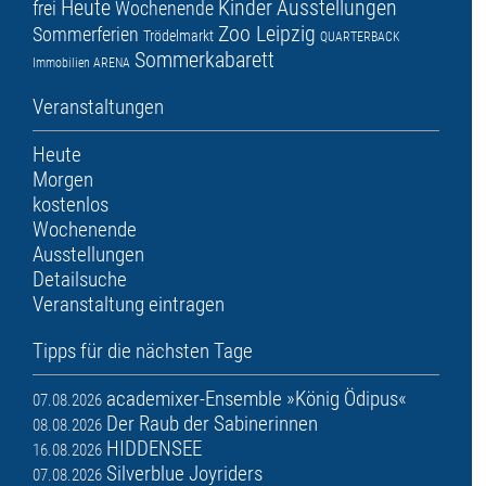
Heute
Kinder
Ausstellungen
frei
Wochenende
Zoo Leipzig
Sommerferien
Trödelmarkt
QUARTERBACK
Sommerkabarett
Immobilien ARENA
Veranstaltungen
Heute
Morgen
kostenlos
Wochenende
Ausstellungen
Detailsuche
Veranstaltung eintragen
Tipps für die nächsten Tage
academixer-Ensemble »König Ödipus«
07.08.2026
Der Raub der Sabinerinnen
08.08.2026
HIDDENSEE
16.08.2026
Silverblue Joyriders
07.08.2026