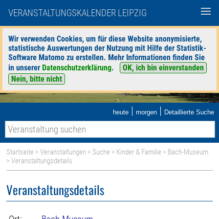
VERANSTALTUNGSKALENDER LEIPZIG
Wir verwenden Cookies, um für diese Website anonymisierte,
statistische Auswertungen der Nutzung mit Hilfe der Statistik-
Software Matomo zu erstellen. Mehr Informationen finden Sie
in unserer
Datenschutzerklärung
.
OK, ich bin einverstanden
Nein, bitte nicht
|
|
heute
morgen
Detaillierte Suche
Startseite
>
Veranstaltungen
>
Suche
>
Kinder & Familie
>
Bach-Museum
> Veranstaltungsdetails
Veranstaltungsdetails