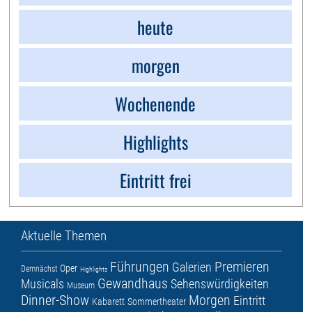
heute
morgen
Wochenende
Highlights
Eintritt frei
Aktuelle Themen
Führungen
Premieren
Galerien
Oper
Demnächst
Highlights
Gewandhaus
Musicals
Sehenswürdigkeiten
Museum
Dinner-Show
Morgen
Eintritt
Kabarett
Sommertheater