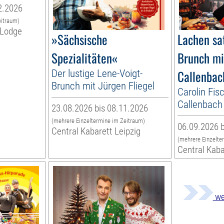
2.2026
eitraum)
-Lodge
»Sächsische
Lachen sa
Spezialitäten«
Brunch mi
Der lustige Lene-Voigt-
Callenbac
Brunch mit Jürgen Fliegel
Carolin Fis
Callenbach
23.08.2026 bis 08.11.2026
(mehrere Einzeltermine im Zeitraum)
06.09.2026 b
Central Kabarett Leipzig
(mehrere Einzelte
Central Kaba
we