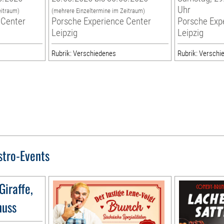
Uhr
eitraum)
(mehrere Einzeltermine im Zeitraum)
 Center
Porsche Experience Center
Porsche Exp
Leipzig
Leipzig
Rubrik: Verschiedenes
Rubrik: Verschi
stro-Events
Giraffe,
nuss