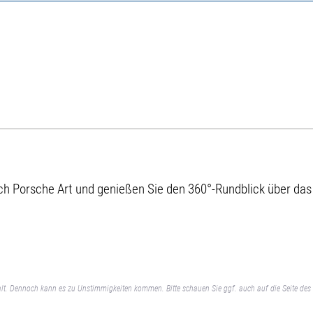
ch Porsche Art und genießen Sie den 360°-Rundblick über das
lt. Dennoch kann es zu Unstimmigkeiten kommen. Bitte schauen Sie ggf. auch auf die Seite des 