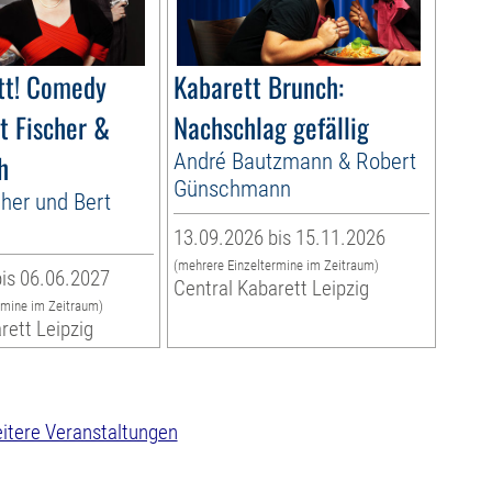
tt! Comedy
Kabarett Brunch:
t Fischer &
Nachschlag gefällig
h
André Bautzmann & Robert
Günschmann
cher und Bert
13.09.2026 bis 15.11.2026
(mehrere Einzeltermine im Zeitraum)
is 06.06.2027
Central Kabarett Leipzig
rmine im Zeitraum)
rett Leipzig
itere Veranstaltungen