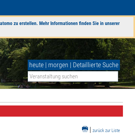
atomo zu erstellen. Mehr Informationen finden Sie in unserer
heute
|
morgen
|
Detaillierte Suche
|
zurück zur Liste