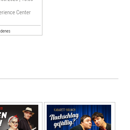
erience Center
edenes