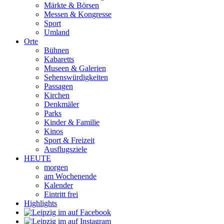
Märkte & Börsen
Messen & Kongresse
Sport
Umland
Orte
Bühnen
Kabaretts
Museen & Galerien
Sehenswürdigkeiten
Passagen
Kirchen
Denkmäler
Parks
Kinder & Familie
Kinos
Sport & Freizeit
Ausflugsziele
HEUTE
morgen
am Wochenende
Kalender
Eintritt frei
Highlights