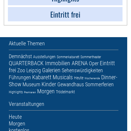
Eintritt frei
Aktuelle Themen
Demnächst
Ausstellungen
Sommerkabarett
Sommertheater
QUARTERBACK Immobilien ARENA
Eintritt
Oper
frei
Galerien
Zoo Leipzig
Sehenswürdigkeiten
Kabarett
Musicals
Dinner-
Führungen
Heute
Wochenende
Show
Kinder
Museum
Gewandhaus
Sommerferien
Morgen
Trödelmarkt
Highlights
Premieren
Veranstaltungen
Heute
Morgen
kostenlos