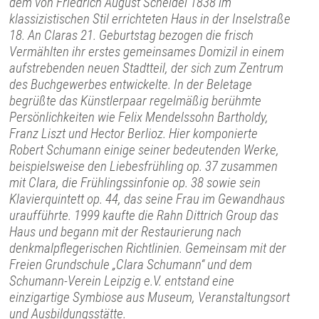
dem von Friedrich August Scheidel 1838 im
klassizistischen Stil errichteten Haus in der Inselstraße
18. An Claras 21. Geburtstag bezogen die frisch
Vermählten ihr erstes gemeinsames Domizil in einem
aufstrebenden neuen Stadtteil, der sich zum Zentrum
des Buchgewerbes entwickelte. In der Beletage
begrüßte das Künstlerpaar regelmäßig berühmte
Persönlichkeiten wie Felix Mendelssohn Bartholdy,
Franz Liszt und Hector Berlioz. Hier komponierte
Robert Schumann einige seiner bedeutenden Werke,
beispielsweise den Liebesfrühling op. 37 zusammen
mit Clara, die Frühlingssinfonie op. 38 sowie sein
Klavierquintett op. 44, das seine Frau im Gewandhaus
uraufführte. 1999 kaufte die Rahn Dittrich Group das
Haus und begann mit der Restaurierung nach
denkmalpflegerischen Richtlinien. Gemeinsam mit der
Freien Grundschule „Clara Schumann“ und dem
Schumann-Verein Leipzig e.V. entstand eine
einzigartige Symbiose aus Museum, Veranstaltungsort
und Ausbildungsstätte.