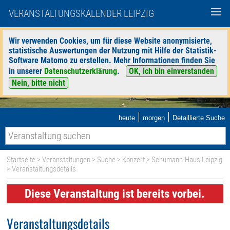
VERANSTALTUNGSKALENDER LEIPZIG
Wir verwenden Cookies, um für diese Website anonymisierte,
statistische Auswertungen der Nutzung mit Hilfe der Statistik-
Software Matomo zu erstellen. Mehr Informationen finden Sie
in unserer
Datenschutzerklärung
.
OK, ich bin einverstanden
Nein, bitte nicht
|
|
heute
morgen
Detaillierte Suche
Startseite
>
Veranstaltungen
>
Suche
>
Konzert
>
Schumann-Haus Leipzig
> Veranstaltungsdetails
Diese Veranstaltung ist bereits vorbei.
Veranstaltungsdetails