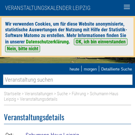
VERANSTALTUNGSKALENDER LEIPZIG
Wir verwenden Cookies, um für diese Website anonymisierte,
statistische Auswertungen der Nutzung mit Hilfe der Statistik-
Software Matomo zu erstellen. Mehr Informationen finden Sie
in unserer
Datenschutzerklärung
.
OK, ich bin einverstanden
Nein, bitte nicht
|
|
heute
morgen
Detaillierte Suche
Startseite
>
Veranstaltungen
>
Suche
>
Führung
>
Schumann-Haus
Leipzig
> Veranstaltungsdetails
Veranstaltungsdetails