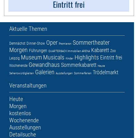
Eintritt frei
Aktuelle Themen
Oper
Sommertheater
Demnächst
Dinner-Show
Premieren
Morgen
Kabarett
Führungen
Zoo
QUARTERBACK Immobilien ARENA
Museum
Musicals
Highlights
Eintritt frei
Leipzig
Kinder
Gewandhaus
Sommerkabarett
Wochenende
Heute
Galerien
Trödelmarkt
Sehenswürdigkeiten
Ausstellungen
Sommerferien
Veranstaltungen
Heute
Morgen
kostenlos
Wochenende
Ausstellungen
Detailsuche