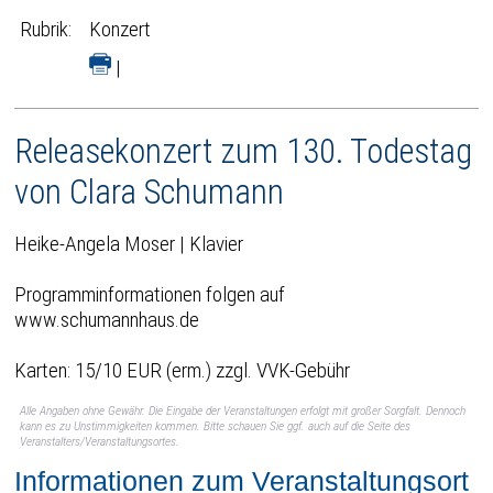
Rubrik:
Konzert
|
Releasekonzert zum 130. Todestag
von Clara Schumann
Heike-Angela Moser | Klavier
Programminformationen folgen auf
www.schumannhaus.de
Karten: 15/10 EUR (erm.) zzgl. VVK-Gebühr
Alle Angaben ohne Gewähr. Die Eingabe der Veranstaltungen erfolgt mit großer Sorgfalt. Dennoch
kann es zu Unstimmigkeiten kommen. Bitte schauen Sie ggf. auch auf die Seite des
Veranstalters/Veranstaltungsortes.
Informationen zum Veranstaltungsort