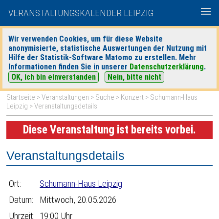
VERANSTALTUNGSKALENDER LEIPZIG
Wir verwenden Cookies, um für diese Website
anonymisierte, statistische Auswertungen der Nutzung mit
|
|
Hilfe der Statistik-Software Matomo zu erstellen. Mehr
heute
morgen
Detaillierte Suche
Informationen finden Sie in unserer
Datenschutzerklärung
.
OK, ich bin einverstanden
Nein, bitte nicht
Startseite
>
Veranstaltungen
>
Suche
>
Konzert
>
Schumann-Haus
Leipzig
> Veranstaltungsdetails
Diese Veranstaltung ist bereits vorbei.
Veranstaltungsdetails
Ort:
Schumann-Haus Leipzig
Datum:
Mittwoch, 20.05.2026
Uhrzeit:
19:00 Uhr