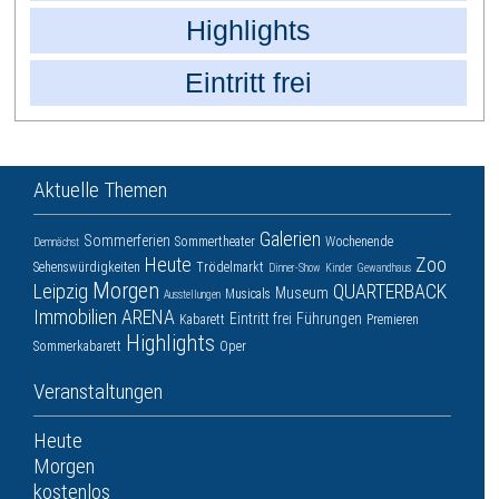
Highlights
Eintritt frei
Aktuelle Themen
Galerien
Sommerferien
Sommertheater
Wochenende
Demnächst
Heute
Zoo
Sehenswürdigkeiten
Trödelmarkt
Dinner-Show
Kinder
Gewandhaus
Morgen
Leipzig
QUARTERBACK
Museum
Musicals
Ausstellungen
Immobilien ARENA
Eintritt frei
Führungen
Kabarett
Premieren
Highlights
Sommerkabarett
Oper
Veranstaltungen
Heute
Morgen
kostenlos