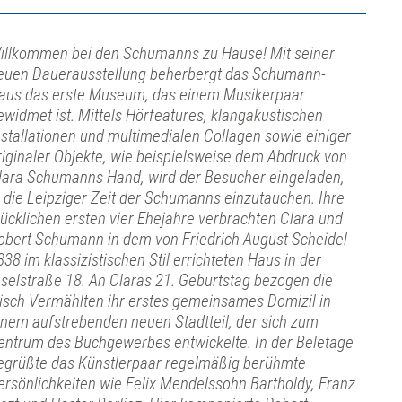
illkommen bei den Schumanns zu Hause! Mit seiner
euen Dauerausstellung beherbergt das Schumann-
aus das erste Museum, das einem Musikerpaar
ewidmet ist. Mittels Hörfeatures, klangakustischen
nstallationen und multimedialen Collagen sowie einiger
riginaler Objekte, wie beispielsweise dem Abdruck von
lara Schumanns Hand, wird der Besucher eingeladen,
n die Leipziger Zeit der Schumanns einzutauchen. Ihre
lücklichen ersten vier Ehejahre verbrachten Clara und
obert Schumann in dem von Friedrich August Scheidel
838 im klassizistischen Stil errichteten Haus in der
nselstraße 18. An Claras 21. Geburtstag bezogen die
risch Vermählten ihr erstes gemeinsames Domizil in
inem aufstrebenden neuen Stadtteil, der sich zum
entrum des Buchgewerbes entwickelte. In der Beletage
egrüßte das Künstlerpaar regelmäßig berühmte
ersönlichkeiten wie Felix Mendelssohn Bartholdy, Franz