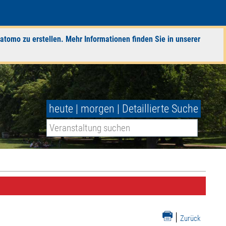
atomo zu erstellen. Mehr Informationen finden Sie in unserer
heute
|
morgen
|
Detaillierte Suche
|
Zurück