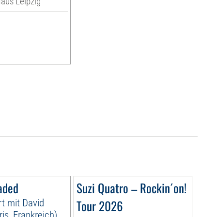
us Leipzig
aded
Suzi Quatro – Rockin´on!
t mit David
Tour 2026
is, Frankreich)