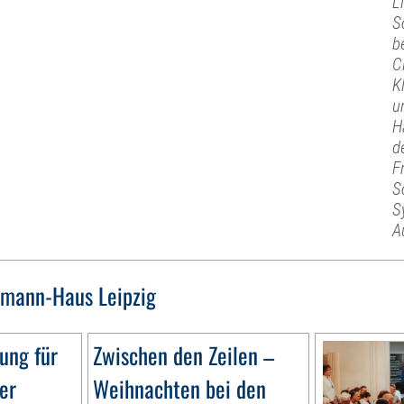
L
S
b
C
K
u
H
d
F
S
S
A
mann-Haus Leipzig
ung für
Zwischen den Zeilen –
er
Weihnachten bei den