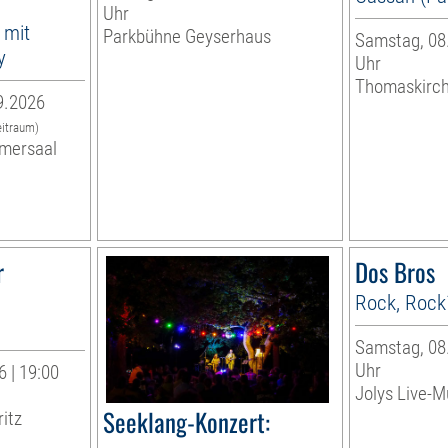
Uhr
 mit
Parkbühne Geyserhaus
Samstag, 08.
y
Uhr
Thomaskirc
9.2026
eitraum)
mersaal
r
Dos Bros
Rock, Rock
Samstag, 08.
Uhr
 | 19:00
Jolys Live-Mu
Seeklang-Konzert:
ritz