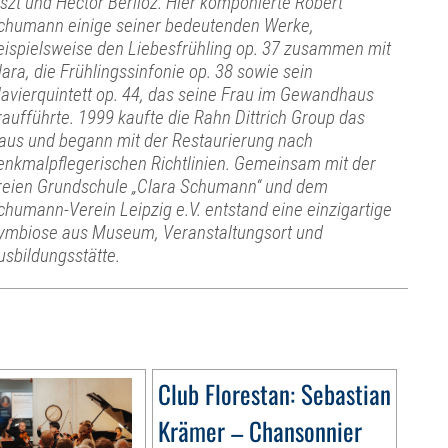
iszt und Hector Berlioz. Hier komponierte Robert
chumann einige seiner bedeutenden Werke,
eispielsweise den Liebesfrühling op. 37 zusammen mit
lara, die Frühlingssinfonie op. 38 sowie sein
lavierquintett op. 44, das seine Frau im Gewandhaus
raufführte. 1999 kaufte die Rahn Dittrich Group das
aus und begann mit der Restaurierung nach
enkmalpflegerischen Richtlinien. Gemeinsam mit der
reien Grundschule „Clara Schumann“ und dem
chumann-Verein Leipzig e.V. entstand eine einzigartige
ymbiose aus Museum, Veranstaltungsort und
usbildungsstätte.
Club Florestan: Sebastian
Krämer – Chansonnier