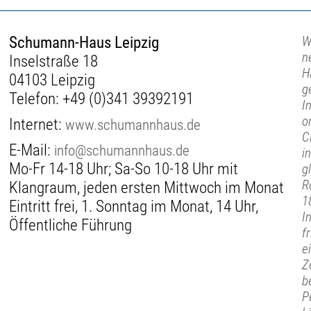
Schumann-Haus Leipzig
W
n
Inselstraße 18
H
04103 Leipzig
g
Telefon:
+49 (0)341 39392191
I
o
Internet:
www.schumannhaus.de
C
E-Mail:
info@schumannhaus.de
i
Mo-Fr 14-18 Uhr; Sa-So 10-18 Uhr mit
g
R
Klangraum, jeden ersten Mittwoch im Monat
1
Eintritt frei, 1. Sonntag im Monat, 14 Uhr,
I
Öffentliche Führung
f
e
Z
b
P