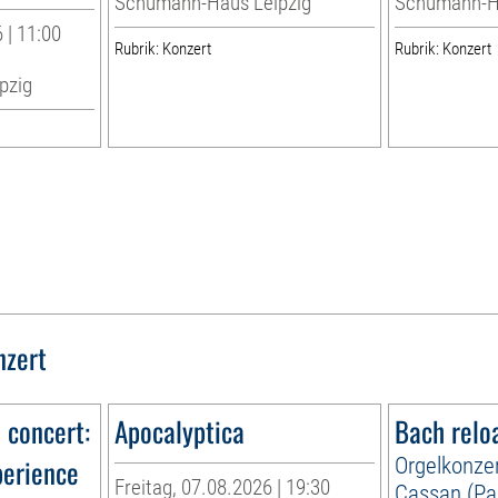
Schumann-Haus Leipzig
Schumann-Ha
 | 11:00
Rubrik: Konzert
Rubrik: Konzert
pzig
nzert
n concert:
Apocalyptica
Bach relo
perience
Orgelkonzer
Freitag, 07.08.2026 | 19:30
Cassan (Par