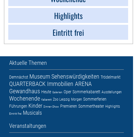
Highlights
Eintritt frei
Aktuelle Themen
Museum
Sehenswürdigkeiten
Demnächst
Trödelmarkt
QUARTERBACK Immobilien ARENA
Gewandhaus
Heute
Oper
Sommerkabarett
Ausstellungen
Galerien
Wochenende
Sommerferien
Zoo Leipzig
Morgen
Kabarett
Kinder
Führungen
Premieren
Sommertheater
Highlights
Dinner-Show
Musicals
Eintritt frei
Veranstaltungen