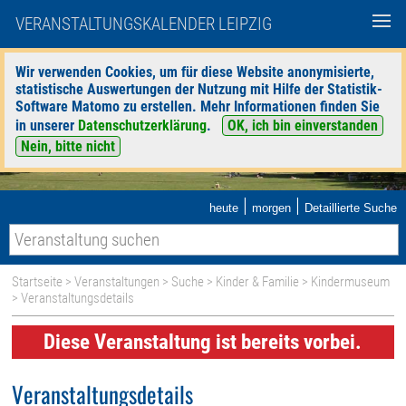
VERANSTALTUNGSKALENDER LEIPZIG
Wir verwenden Cookies, um für diese Website anonymisierte,
statistische Auswertungen der Nutzung mit Hilfe der Statistik-
Software Matomo zu erstellen. Mehr Informationen finden Sie
in unserer
Datenschutzerklärung
.
OK, ich bin einverstanden
Nein, bitte nicht
|
|
heute
morgen
Detaillierte Suche
Startseite
>
Veranstaltungen
>
Suche
>
Kinder & Familie
>
Kindermuseum
> Veranstaltungsdetails
Diese Veranstaltung ist bereits vorbei.
Veranstaltungsdetails