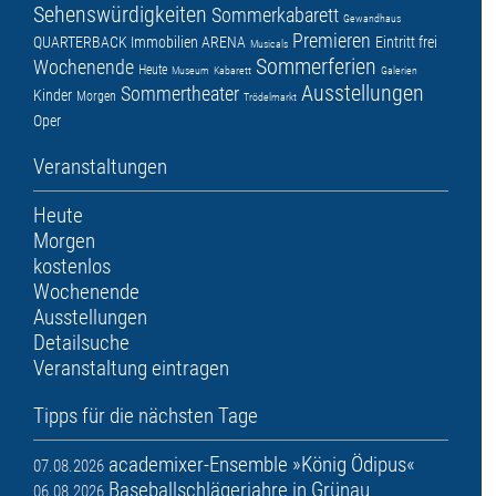
Sehenswürdigkeiten
Sommerkabarett
Gewandhaus
Premieren
QUARTERBACK Immobilien ARENA
Eintritt frei
Musicals
Sommerferien
Wochenende
Heute
Museum
Kabarett
Galerien
Ausstellungen
Sommertheater
Kinder
Morgen
Trödelmarkt
Oper
Veranstaltungen
Heute
Morgen
kostenlos
Wochenende
Ausstellungen
Detailsuche
Veranstaltung eintragen
Tipps für die nächsten Tage
academixer-Ensemble »König Ödipus«
07.08.2026
Baseballschlägerjahre in Grünau
06.08.2026