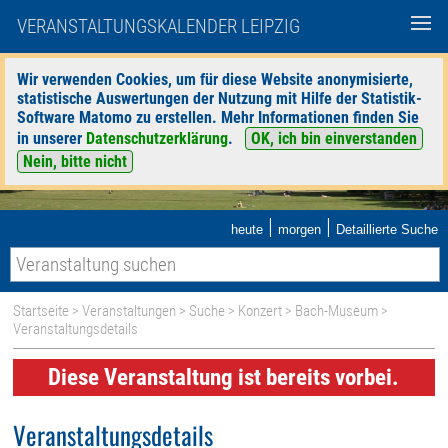
VERANSTALTUNGSKALENDER LEIPZIG
Wir verwenden Cookies, um für diese Website anonymisierte,
statistische Auswertungen der Nutzung mit Hilfe der Statistik-
Software Matomo zu erstellen. Mehr Informationen finden Sie
in unserer
Datenschutzerklärung
.
OK, ich bin einverstanden
Nein, bitte nicht
|
|
heute
morgen
Detaillierte Suche
Startseite
>
Veranstaltungen
>
Suche
>
Konzert
>
Bach-Museum
>
Veranstaltungsdetails
Diese Veranstaltung ist bereits vorbei.
Veranstaltungsdetails