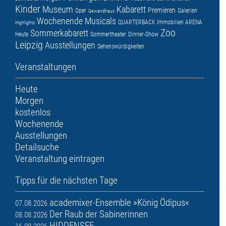
Kinder
Museum
Kabarett
Premieren
Oper
Galerien
Gewandhaus
Wochenende
Musicals
QUARTERBACK Immobilien ARENA
Highlights
Zoo
Sommerkabarett
Heute
Sommertheater
Dinner-Show
Leipzig
Ausstellungen
Sehenswürdigkeiten
Veranstaltungen
Heute
Morgen
kostenlos
Wochenende
Ausstellungen
Detailsuche
Veranstaltung eintragen
Tipps für die nächsten Tage
academixer-Ensemble »König Ödipus«
07.08.2026
Der Raub der Sabinerinnen
08.08.2026
HIDDENSEE