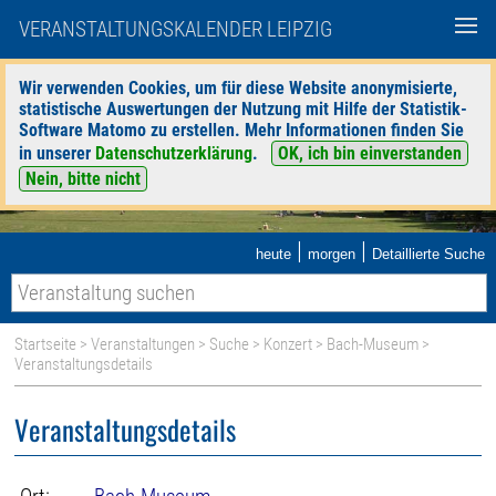
VERANSTALTUNGSKALENDER LEIPZIG
Wir verwenden Cookies, um für diese Website anonymisierte,
statistische Auswertungen der Nutzung mit Hilfe der Statistik-
Software Matomo zu erstellen. Mehr Informationen finden Sie
in unserer
Datenschutzerklärung
.
OK, ich bin einverstanden
Nein, bitte nicht
|
|
heute
morgen
Detaillierte Suche
Startseite
>
Veranstaltungen
>
Suche
>
Konzert
>
Bach-Museum
>
Veranstaltungsdetails
Veranstaltungsdetails