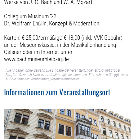
Werke von J. C. Bach und W. A. Mozart
Collegium Musicum ‘23
Dr. Wolfram Enßlin, Konzept & Moderation
Karten: € 25,00/ermäßigt: € 18,00 (inkl. VVK-Gebühr)
an der Museumskasse, in der Musikalienhandlung
Oelsner oder im Internet unter
www.bachmuseumleipzig.de
Alle Angaben ohne Gewähr. Die Eingabe der Veranstaltungen erfolgt mit großer
Sorgfalt. Dennoch kann es zu Unstimmigkeiten kommen. Bitte schauen Sie ggf. auch
auf die Seite des Veranstalters/Veranstaltungsortes.
Informationen zum Veranstaltungsort