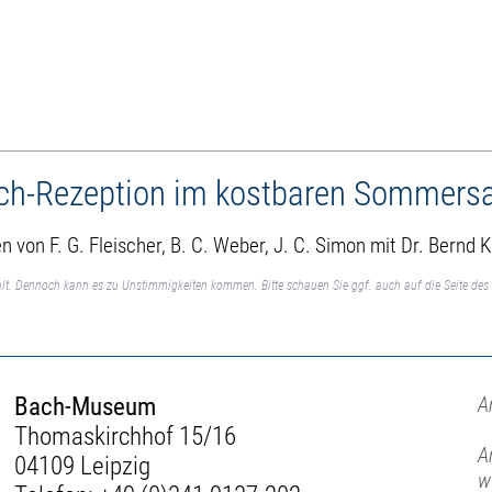
Bach-Rezeption im kostbaren Sommers
 von F. G. Fleischer, B. C. Weber, J. C. Simon mit Dr. Bernd 
lt. Dennoch kann es zu Unstimmigkeiten kommen. Bitte schauen Sie ggf. auch auf die Seite des 
Bach-Museum
A
Thomaskirchhof 15/16
A
04109 Leipzig
w