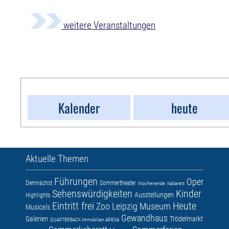
weitere Veranstaltungen
Kalender
heute
Aktuelle Themen
Führungen
Oper
Demnächst
Sommertheater
Wochenende
Kabarett
Sehenswürdigkeiten
Kinder
Ausstellungen
Highlights
Eintritt frei
Heute
Zoo Leipzig
Museum
Musicals
Gewandhaus
Galerien
Trödelmarkt
QUARTERBACK Immobilien ARENA