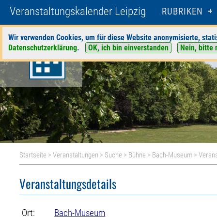
Veranstaltungskalender Leipzig
RUBRIKEN
Wir verwenden Cookies, um für diese Website anonymisierte, stati
Datenschutzerklärung
.
OK, ich bin einverstanden
Nein, bitte 
Startseite
>
Veranstaltungen
>
Suche
>
Bühne
>
Bach-Museum
> Verans
Veranstaltungsdetails
Ort:
Bach-Museum