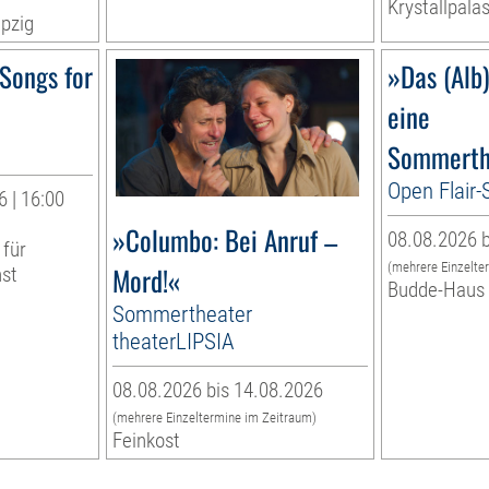
Krystallpalas
pzig
Songs for
»Das (Alb
eine
Sommerth
Open Flair
 | 16:00
»Columbo: Bei Anruf –
08.08.2026 b
 für
(mehrere Einzelte
Mord!«
nst
Budde-Haus
Sommertheater
theaterLIPSIA
08.08.2026 bis 14.08.2026
(mehrere Einzeltermine im Zeitraum)
Feinkost