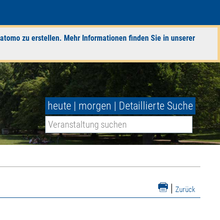
atomo zu erstellen. Mehr Informationen finden Sie in unserer
heute
|
morgen
|
Detaillierte Suche
|
Zurück