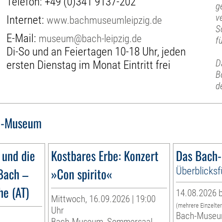
Telefon:
+49 (0)341 9137-202
g
v
Internet:
www.bachmuseumleipzig.de
S
E-Mail:
museum@bach-leipzig.de
f
Di-So und an Feiertagen 10-18 Uhr, jeden
D
ersten Dienstag im Monat Eintritt frei
B
d
h-Museum
 und die
Kostbares Erbe: Konzert
Das Bach
Bach –
»Con spirito«
Überblicks
e (AT)
14.08.2026 b
Mittwoch, 16.09.2026 | 19:00
(mehrere Einzelte
Uhr
Bach-Muse
Bach-Museum, Sommersaal