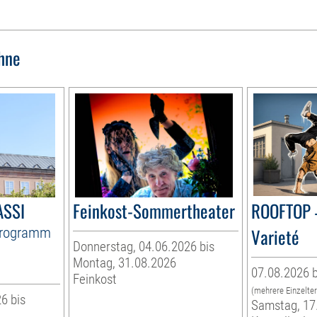
hne
ASSI
Feinkost-Sommertheater
ROOFTOP 
Programm
Varieté
Donnerstag, 04.06.2026 bis
Montag, 31.08.2026
07.08.2026 b
Feinkost
(mehrere Einzelte
6 bis
Samstag, 17