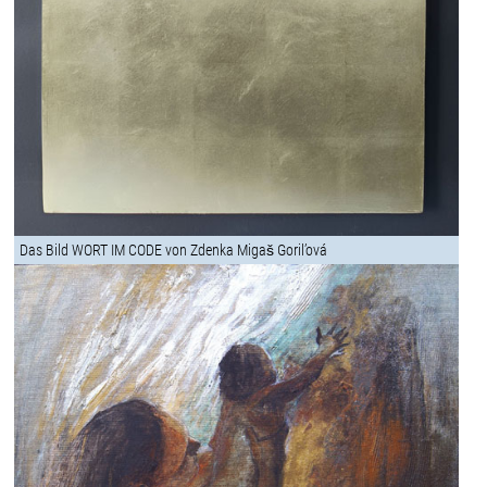
Das Bild WORT IM CODE von Zdenka Migaš Goril’ová