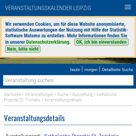
VERANSTALTUNGSKALENDER LEIPZIG
Wir verwenden Cookies, um für diese Website anonymisierte,
statistische Auswertungen der Nutzung mit Hilfe der Statistik-
Software Matomo zu erstellen. Mehr Informationen finden Sie
in unserer
Datenschutzerklärung
.
OK, ich bin einverstanden
Nein, bitte nicht
|
|
heute
morgen
Detaillierte Suche
Startseite
>
Veranstaltungen
>
Suche
>
Ausstellung
>
Katholische
Propstei St. Trinitatis
> Veranstaltungsdetails
Veranstaltungsdetails