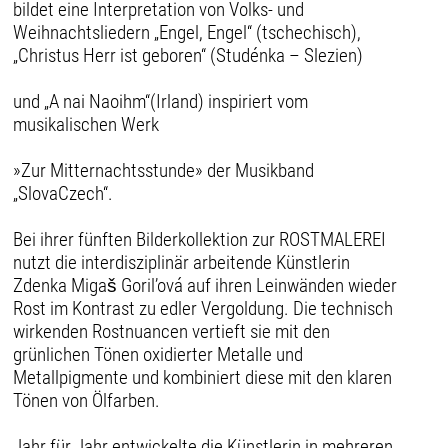
bildet eine Interpretation von Volks- und
Weihnachtsliedern „Engel, Engel“ (tschechisch),
„Christus Herr ist geboren“ (Studénka – Slezien)
und „A nai Naoihm“(Irland) inspiriert vom
musikalischen Werk
»Zur Mitternachtsstunde» der Musikband
„SlovaCzech“.
Bei ihrer fünften Bilderkollektion zur ROSTMALEREI
nutzt die interdisziplinär arbeitende Künstlerin
Zdenka Migaš Goril’ová auf ihren Leinwänden wieder
Rost im Kontrast zu edler Vergoldung. Die technisch
wirkenden Rostnuancen vertieft sie mit den
grünlichen Tönen oxidierter Metalle und
Metallpigmente und kombiniert diese mit den klaren
Tönen von Ölfarben.
Jahr für Jahr entwickelte die Künstlerin in mehreren