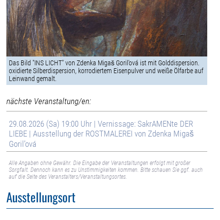
Das Bild "INS LICHT" von Zdenka Migaš Goril’ová ist mit Golddispersion.
oxidierte Silberdispersion, korrodiertem Eisenpulver und weiße Ölfarbe auf
Leinwand gemalt.
nächste Veranstaltung/en:
29.08.2026 (Sa) 19:00 Uhr | Vernissage: SakrAMENte DER
LIEBE | Ausstellung der ROSTMALEREI von Zdenka Migaš
Goril’ová
Alle Angaben ohne Gewähr. Die Eingabe der Veranstaltungen erfolgt mit großer
Sorgfalt. Dennoch kann es zu Unstimmigkeiten kommen. Bitte schauen Sie ggf. auch
auf die Seite des Veranstalters/Veranstaltungsortes.
Ausstellungsort