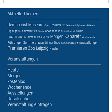
Aktuelle Themen
Demnächst
Museum
Trödelmarkt
Oper
Sehenswürdigkeiten
Galerien
Highlights
Sommerferien
Gewandhaus
Musicals
Heute
Eintritt frei
Kabarett
Morgen
QUARTERBACK Immobilien ARENA
Wochenende
Führungen
Sommertheater
Ausstellungen
Dinner-Show
Sommerkabarett
Premieren
Zoo Leipzig
Kinder
Veranstaltungen
Heute
Morgen
kostenlos
Wochenende
Ausstellungen
Detailsuche
Veranstaltung eintragen