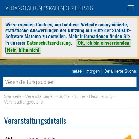
VERANSTALTUNGSKALENDER LEIPZIG
Wir verwenden Cookies, um für diese Website anonymisierte,
statistische Auswertungen der Nutzung mit Hilfe der Statistik-
Software Matomo zu erstellen. Mehr Informationen finden Sie
in unserer
Datenschutzerklärung
.
OK, ich bin einverstanden
Nein, bitte nicht
|
|
heute
morgen
Detaillierte Suche
Startseite
>
Veranstaltungen
>
Suche
>
Bühne
>
Haus Leipzig
>
Veranstaltungsdetails
Veranstaltungsdetails