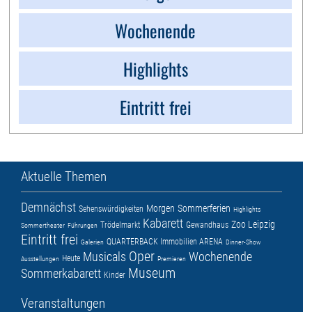
Wochenende
Highlights
Eintritt frei
Aktuelle Themen
Demnächst
Morgen
Sommerferien
Sehenswürdigkeiten
Highlights
Kabarett
Zoo Leipzig
Trödelmarkt
Gewandhaus
Sommertheater
Führungen
Eintritt frei
QUARTERBACK Immobilien ARENA
Galerien
Dinner-Show
Oper
Musicals
Wochenende
Heute
Ausstellungen
Premieren
Museum
Sommerkabarett
Kinder
Veranstaltungen