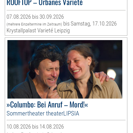
ROOFTOP – Urbanes Varieté
07.08.2026 bis 30.09.2026
bis Samstag, 17.10.2026
(mehrere Einzeltermine im Zeitraum)
Krystallpalast Varieté Leipzig
»Columbo: Bei Anruf – Mord!«
Sommertheater theaterLIPSIA
10.08.2026 bis 14.08.2026