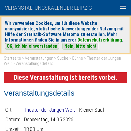
VERANSTALTUNGSKALENDER LEIPZIG
Wir verwenden Cookies, um für diese Website
anonymisierte, statistische Auswertungen der Nutzung mit
|
|
Hilfe der Statistik-Software Matomo zu erstellen. Mehr
heute
morgen
Detaillierte Suche
Informationen finden Sie in unserer
Datenschutzerklärung
.
OK, ich bin einverstanden
Nein, bitte nicht
Startseite
>
Veranstaltungen
>
Suche
>
Bühne
>
Theater der Jungen
Welt
> Veranstaltungsdetails
Diese Veranstaltung ist bereits vorbei.
Veranstaltungsdetails
Ort:
Theater der Jungen Welt
| Kleiner Saal
Datum:
Donnerstag, 14.05.2026
Uhrzeit:
18:00 Uhr