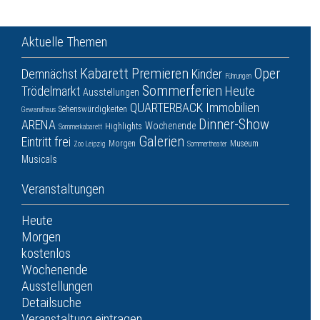
Aktuelle Themen
Kabarett
Premieren
Oper
Demnächst
Kinder
Führungen
Sommerferien
Trödelmarkt
Heute
Ausstellungen
QUARTERBACK Immobilien
Sehenswürdigkeiten
Gewandhaus
Dinner-Show
ARENA
Wochenende
Highlights
Sommerkabarett
Galerien
Eintritt frei
Morgen
Museum
Zoo Leipzig
Sommertheater
Musicals
Veranstaltungen
Heute
Morgen
kostenlos
Wochenende
Ausstellungen
Detailsuche
Veranstaltung eintragen