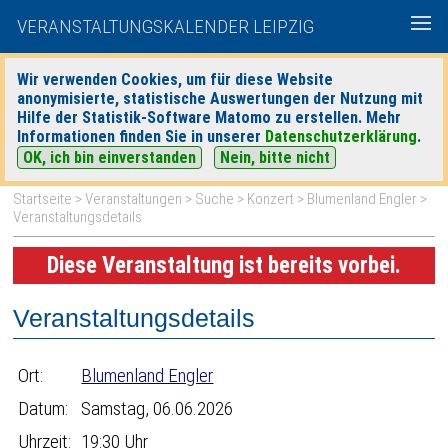
VERANSTALTUNGSKALENDER LEIPZIG
Wir verwenden Cookies, um für diese Website
anonymisierte, statistische Auswertungen der Nutzung mit
|
|
Hilfe der Statistik-Software Matomo zu erstellen. Mehr
heute
morgen
Detaillierte Suche
Informationen finden Sie in unserer
Datenschutzerklärung
.
OK, ich bin einverstanden
Nein, bitte nicht
Startseite
>
Veranstaltungen
>
Suche
>
Konzert
>
Blumenland Engler
>
Veranstaltungsdetails
Diese Veranstaltung ist bereits vorbei.
Veranstaltungsdetails
Ort:
Blumenland Engler
Datum:
Samstag, 06.06.2026
Uhrzeit:
19:30 Uhr