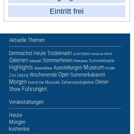
Eintritt frei
Aktuelle Themen
Demnächst
Heute
Trödelmarkt
QUARTERBACK Immobilien ARENA
Galerien
Sommerferien
Sommertheater
Kabarett
Premieren
Highlights
Museum
Ausstellungen
Gewandhaus
Kinder
Oper
Wochenende
Sommerkabarett
Zoo Leipzig
Morgen
Dinner-
Musicals
Sehenswürdigkeiten
Eintritt frei
Führungen
Show
Veranstaltungen
Heute
Morgen
kostenlos