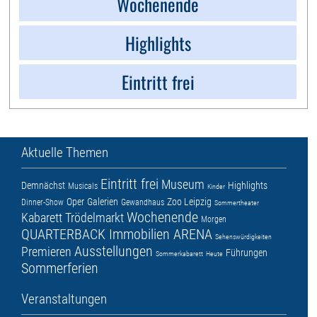
Wochenende
Highlights
Eintritt frei
Aktuelle Themen
Eintritt frei
Museum
Demnächst
Highlights
Musicals
Kinder
Oper
Galerien
Zoo Leipzig
Dinner-Show
Gewandhaus
Sommertheater
Wochenende
Kabarett
Trödelmarkt
Morgen
QUARTERBACK Immobilien ARENA
Sehenswürdigkeiten
Ausstellungen
Premieren
Führungen
Sommerkabarett
Heute
Sommerferien
Veranstaltungen