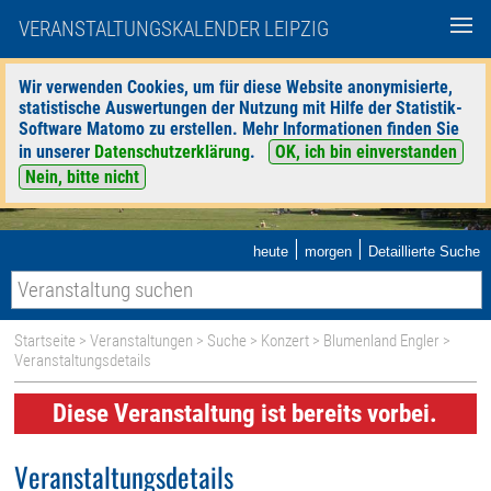
VERANSTALTUNGSKALENDER LEIPZIG
Wir verwenden Cookies, um für diese Website anonymisierte,
statistische Auswertungen der Nutzung mit Hilfe der Statistik-
Software Matomo zu erstellen. Mehr Informationen finden Sie
in unserer
Datenschutzerklärung
.
OK, ich bin einverstanden
Nein, bitte nicht
|
|
heute
morgen
Detaillierte Suche
Startseite
>
Veranstaltungen
>
Suche
>
Konzert
>
Blumenland Engler
>
Veranstaltungsdetails
Diese Veranstaltung ist bereits vorbei.
Veranstaltungsdetails