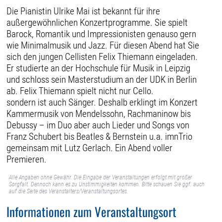
Die Pianistin Ulrike Mai ist bekannt für ihre
außergewöhnlichen Konzertprogramme. Sie spielt
Barock, Romantik und Impressionisten genauso gern
wie Minimalmusik und Jazz. Für diesen Abend hat Sie
sich den jungen Cellisten Felix Thiemann eingeladen.
Er studierte an der Hochschule für Musik in Leipzig
und schloss sein Masterstudium an der UDK in Berlin
ab. Felix Thiemann spielt nicht nur Cello.
sondern ist auch Sänger. Deshalb erklingt im Konzert
Kammermusik von Mendelssohn, Rachmaninow bis
Debussy – im Duo aber auch Lieder und Songs von
Franz Schubert bis Beatles & Bernstein u.a. imnTrio
gemeinsam mit Lutz Gerlach. Ein Abend voller
Premieren.
Alle Angaben ohne Gewähr. Die Eingabe der Veranstaltungen erfolgt mit großer
Sorgfalt. Dennoch kann es zu Unstimmigkeiten kommen. Bitte schauen Sie ggf. auch
auf die Seite des Veranstalters/Veranstaltungsortes.
Informationen zum Veranstaltungsort