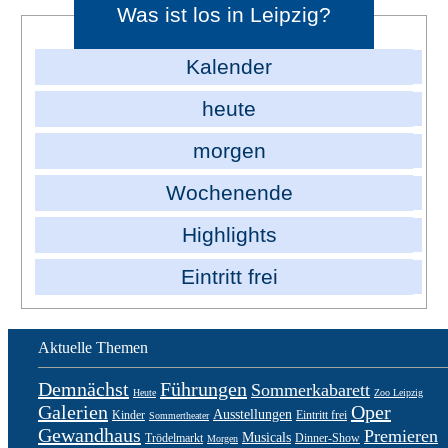
Was ist los in Leipzig?
Kalender
heute
morgen
Wochenende
Highlights
Eintritt frei
Aktuelle Themen
Demnächst
Führungen
Sommerkabarett
Heute
Zoo Leipzig
Galerien
Oper
Ausstellungen
Kinder
Eintritt frei
Sommertheater
Gewandhaus
Premieren
Musicals
Trödelmarkt
Dinner-Show
Morgen