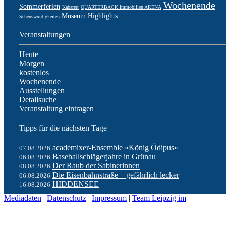
Wochenende
Sommerferien
Kabarett
QUARTERBACK Immobilien ARENA
Museum
Highlights
Sehenswürdigkeiten
Veranstaltungen
Heute
Morgen
kostenlos
Wochenende
Ausstellungen
Detailsuche
Veranstaltung eintragen
Tipps für die nächsten Tage
academixer-Ensemble »König Ödipus«
07.08.2026
Baseballschlägerjahre in Grünau
06.08.2026
Der Raub der Sabinerinnen
08.08.2026
Die Eisenbahnstraße – gefährlich lecker
06.08.2026
HIDDENSEE
16.08.2026
Mediadaten
|
Datenschutz
|
Impressum
|
Team Leipzig im