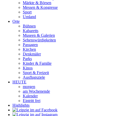
Märkte & Börsen
Messen & Kongresse
Sport
Umland
Orte
Bühnen
Kabaretts
Museen & Galerien
Sehenswürdigkeiten
Passagen
Kirchen
Denkmäler
Parks
Kinder & Familie
Kinos
Sport & Freizeit
Ausflugsziele
HEUTE
morgen
am Wochenende
Kalender
Eintritt frei
Highlights