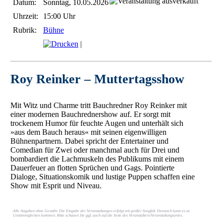
Datum:
Sonntag, 10.05.2026
Uhrzeit:
15:00 Uhr
Rubrik:
Bühne
|
Roy Reinker – Muttertagsshow
Mit Witz und Charme tritt Bauchredner Roy Reinker mit
einer modernen Bauchrednershow auf. Er sorgt mit
trockenem Humor für feuchte Augen und unterhält sich
»aus dem Bauch heraus« mit seinen eigenwilligen
Bühnenpartnern. Dabei spricht der Entertainer und
Comedian für Zwei oder manchmal auch für Drei und
bombardiert die Lachmuskeln des Publikums mit einem
Dauerfeuer an flotten Sprüchen und Gags. Pointierte
Dialoge, Situationskomik und lustige Puppen schaffen eine
Show mit Esprit und Niveau.
Alle Angaben ohne Gewähr. Die Eingabe der Veranstaltungen erfolgt mit großer Sorgfalt. Dennoch kann es zu
Unstimmigkeiten kommen. Bitte schauen Sie ggf. auch auf die Seite des Veranstalters/Veranstaltungsortes.