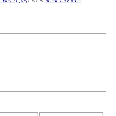
abarett Leipzig
und dem
Restaurant Barfusz
.