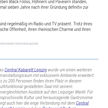
 neben Bläck Fööss, Höhnern und Paveiern standen,
mal sieben Jahre nach ihrer Gründung definitiv zur
 sind regelmäßig im Radio und TV präsent. Trotz ihres
ische Offenheit, ihren rheinischen Charme und ihren
Veranstalters/Veranstaltungsortes.
as
Central Kabarett Leipzig
wurde um einen weiteren
eranstaltungsraum mit exklusivem Ambiente erweitert.
is zu 200 Personen finden ihren Platz in diesem
ultifunktional gestalteten Saal mit seinem
nvergleichlichen Ausblick auf den Leipziger Markt. Für
nspruchsvolle Kultur und herausragende Gastronomie
orgt auch hier die enge Verbindung mit dem
Central