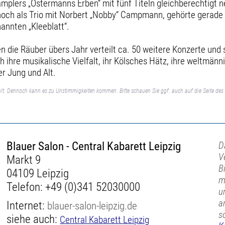
amplers „Ostermanns Erben“ mit fünf Titeln gleichberechtigt
 noch als Trio mit Norbert „Nobby“ Campmann, gehörte gerade 
annten „Kleeblatt“.
len die Räuber übers Jahr verteilt ca. 50 weitere Konzerte und
 ihre musikalische Vielfalt, ihr Kölsches Hätz, ihre weltmänn
r Jung und Alt.
lt. Dennoch kann es zu Unstimmigkeiten kommen. Bitte schauen Sie ggf. auch auf die Seite des 
Blauer Salon - Central Kabarett Leipzig
D
V
Markt 9
B
04109 Leipzig
m
Telefon:
+49 (0)341 52030000
u
a
Internet:
blauer-salon-leipzig.de
s
siehe auch:
Central Kabarett Leipzig