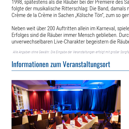
1998, spätestens als die Räuber bei der Premiere des S
folgte der musikalische Ritterschlag: Die Band, damals
Crème de la Crème in Sachen „Kölsche Tön“, zum so gen
Neben weit über 200 Auftritten allein im Karneval, spie
Erfolges sind die Räuber immer Mensch geblieben. Durch
unverwechselbaren Live-Charakter begeistern die Räube
Alle Angaben ohne Gewähr. Die Eingabe der Veranstaltungen erfolgt mit großer Sorgfa
Informationen zum Veranstaltungsort