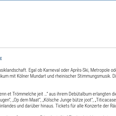
«
Musiklandschaft. Egal ob Karneval oder Après-Ski, Metropole od
ikum mit Kölner Mundart und rheinischer Stimmungsmusik. Di
nn et Trömmelche jeit …“ aus ihrem Debütalbum erlangten di
Augen“, „Op dem Maat“, „Kölsche Junge bütze joot“, „Titicacase
landes und darüber hinaus. Tickets für alle Konzerte der Räu