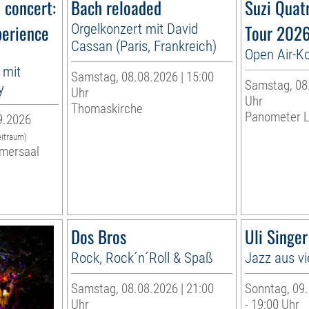
n concert:
Bach reloaded
Suzi Quat
perience
Orgelkonzert mit David
Tour 202
Cassan (Paris, Frankreich)
Open Air-K
 mit
Samstag, 08.08.2026 | 15:00
Samstag, 08.
y
Uhr
Uhr
Thomaskirche
Panometer L
9.2026
eitraum)
mersaal
Dos Bros
Uli Singe
Rock, Rock´n´Roll & Spaß
Jazz aus vi
Samstag, 08.08.2026 | 21:00
Sonntag, 09.
Uhr
- 19:00 Uhr