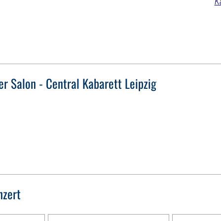
K
er Salon - Central Kabarett Leipzig
nzert