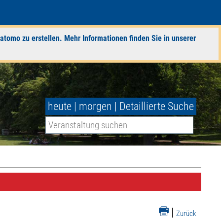
atomo zu erstellen. Mehr Informationen finden Sie in unserer
heute
|
morgen
|
Detaillierte Suche
|
Zurück