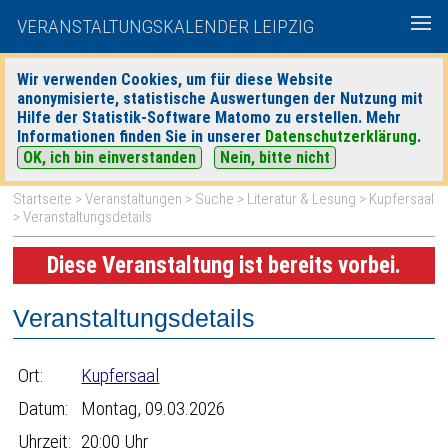
VERANSTALTUNGSKALENDER LEIPZIG
Wir verwenden Cookies, um für diese Website
anonymisierte, statistische Auswertungen der Nutzung mit
|
|
Hilfe der Statistik-Software Matomo zu erstellen. Mehr
heute
morgen
Detaillierte Suche
Informationen finden Sie in unserer
Datenschutzerklärung
.
OK, ich bin einverstanden
Nein, bitte nicht
Startseite
>
Veranstaltungen
>
Suche
>
Literatur & Lesung
>
Kupfersaal
> Veranstaltungsdetails
Diese Veranstaltung ist bereits vorbei.
Veranstaltungsdetails
Ort:
Kupfersaal
Datum:
Montag, 09.03.2026
Uhrzeit:
20:00 Uhr