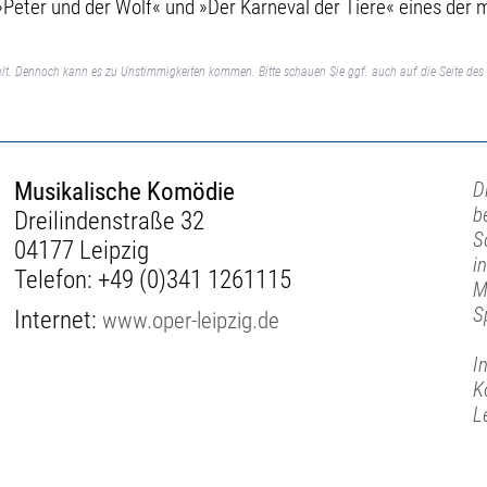
Peter und der Wolf« und »Der Karneval der Tiere« eines der m
lt. Dennoch kann es zu Unstimmigkeiten kommen. Bitte schauen Sie ggf. auch auf die Seite des 
Musikalische Komödie
D
b
Dreilindenstraße 32
S
04177 Leipzig
i
Telefon:
+49 (0)341 1261115
M
S
Internet:
www.oper-leipzig.de
I
K
L