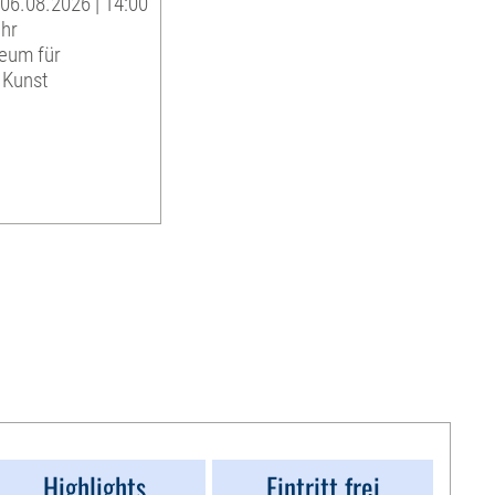
06.08.2026 | 14:00
Uhr
eum für
 Kunst
Highlights
Eintritt frei