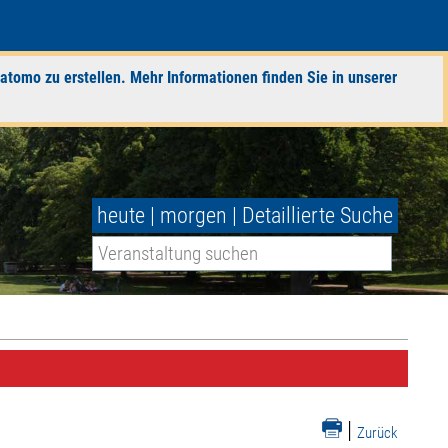
atomo zu erstellen. Mehr Informationen finden Sie in unserer
heute
|
morgen
|
Detaillierte Suche
|
Zurück