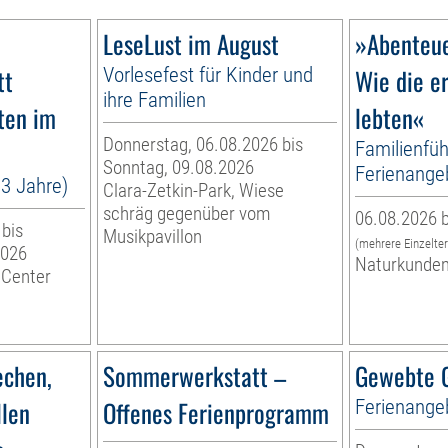
LeseLust im August
»Abenteue
tt
Vorlesefest für Kinder und
Wie die e
ihre Familien
ten im
lebten«
Donnerstag, 06.08.2026 bis
Familienfüh
Sonntag, 09.08.2026
Ferienange
13 Jahre)
Clara-Zetkin-Park, Wiese
schräg gegenüber vom
06.08.2026 b
 bis
Musikpavillon
(mehrere Einzelte
2026
Naturkunde
 Center
echen,
Sommerwerkstatt –
Gewebte G
llen
Offenes Ferienprogramm
Ferienange