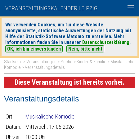
VERANSTALTUNGSKALENDER LEIPZIG
Wir verwenden Cookies, um für diese Website
anonymisierte, statistische Auswertungen der Nutzung mit
|
|
Hilfe der Statistik-Software Matomo zu erstellen. Mehr
heute
morgen
Detaillierte Suche
Informationen finden Sie in unserer
Datenschutzerklärung
.
OK, ich bin einverstanden
Nein, bitte nicht
Startseite
>
Veranstaltungen
>
Suche
>
Kinder & Familie
>
Musikalische
Komödie
> Veranstaltungsdetails
Diese Veranstaltung ist bereits vorbei.
Veranstaltungsdetails
Ort:
Musikalische Komödie
Datum:
Mittwoch, 17.06.2026
Uhrzeit:
10:00 Uhr