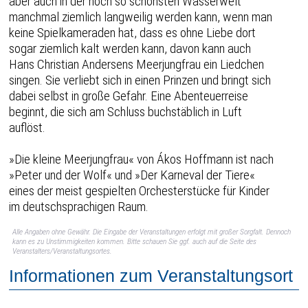
aber auch in der noch so schönsten Wasserwelt
manchmal ziemlich langweilig werden kann, wenn man
keine Spielkameraden hat, dass es ohne Liebe dort
sogar ziemlich kalt werden kann, davon kann auch
Hans Christian Andersens Meerjungfrau ein Liedchen
singen. Sie verliebt sich in einen Prinzen und bringt sich
dabei selbst in große Gefahr. Eine Abenteuerreise
beginnt, die sich am Schluss buchstäblich in Luft
auflöst.
»Die kleine Meerjungfrau« von Ákos Hoffmann ist nach
»Peter und der Wolf« und »Der Karneval der Tiere«
eines der meist gespielten Orchesterstücke für Kinder
im deutschsprachigen Raum.
Alle Angaben ohne Gewähr. Die Eingabe der Veranstaltungen erfolgt mit großer Sorgfalt. Dennoch
kann es zu Unstimmigkeiten kommen. Bitte schauen Sie ggf. auch auf die Seite des
Veranstalters/Veranstaltungsortes.
Informationen zum Veranstaltungsort