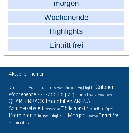
morgen
Wochenende
Highlights
Eintritt frei
Aktuelle Themen
Galerien
Demnächst
Ausstellungen
Highlights
Musicals
Kabarett
Zoo Leipzig
Wochenende
Heute
Dinner-Show
Museum
Kinder
QUARTERBACK Immobilien ARENA
Sommerkabarett
Trödelmarkt
Gewandhaus
Oper
Sommerferien
Premieren
Morgen
Eintritt frei
Sehenswürdigkeiten
Führungen
Sommertheater