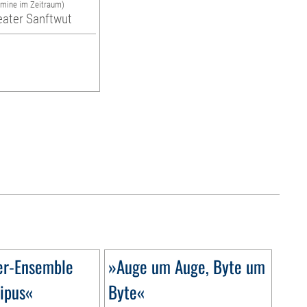
rmine im Zeitraum)
eater Sanftwut
er-Ensemble
»Auge um Auge, Byte um
ipus«
Byte«