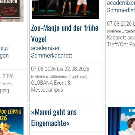
academixer
Sommerkab
07.08.2026 b
Zoo-Manja und der frühe
(mehrere Einzelte
Vogel
Kabarett ac
Treff/Ort: P
oigt-
academixer-
rgen
Sommerkabarett
07.08.2026 bis 22.08.2026
1.2026
(mehrere Einzeltermine im Zeitraum)
GLOBANA Event &
eitraum)
Messecampus
ipzig
»Manni geht ans
Eingemachte«