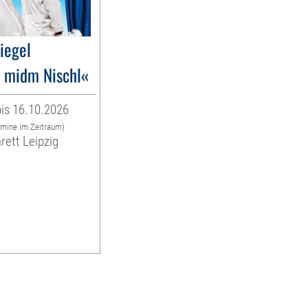
liegel
 midm Nischl«
is 16.10.2026
rmine im Zeitraum)
rett Leipzig