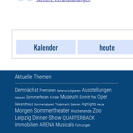
Kalender
heute
Aktuelle Themen
Demnächst
Ausstellungen
Premieren
Sehenswürdigkeiten
Museum
Oper
Sommerferien
Eintritt frei
Kinder
Kabarett
Gewandhaus
Highlights
Sommerkabarett
Trödelmarkt
Galerien
Heute
Morgen
Sommertheater
Zoo
Wochenende
Leipzig
Dinner-Show
QUARTERBACK
Immobilien ARENA
Musicals
Führungen