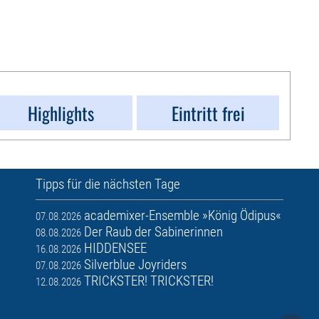
Highlights
Eintritt frei
Tipps für die nächsten Tage
academixer-Ensemble »König Ödipus«
07.08.2026
Der Raub der Sabinerinnen
08.08.2026
HIDDENSEE
16.08.2026
Silverblue Joyriders
07.08.2026
TRICKSTER! TRICKSTER!
12.08.2026