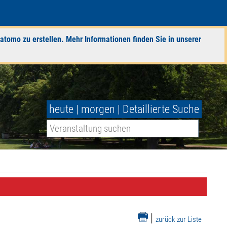
atomo zu erstellen. Mehr Informationen finden Sie in unserer
heute
|
morgen
|
Detaillierte Suche
|
zurück zur Liste