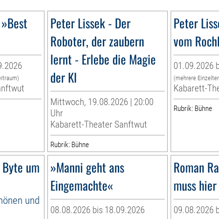
 »Best
Peter Lissek - Der
Peter Lis
Roboter, der zaubern
vom Rochl
lernt - Erlebe die Magie
9.2026
01.09.2026 b
der KI
eitraum)
(mehrere Einzelte
anftwut
Kabarett-Th
Mittwoch, 19.08.2026 | 20:00
Rubrik: Bühne
Uhr
Kabarett-Theater Sanftwut
Rubrik: Bühne
 Byte um
»Manni geht ans
Roman Ra
Eingemachte«
muss hier 
hönen und
08.08.2026 bis 18.09.2026
09.08.2026 b