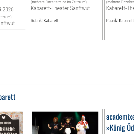
(mehrere Einzeltermine im Zeitraum)
(mehrere Einzelte
Kabarett-Theater Sanftwut
Kabarett-Th
9.2026
eitraum)
Rubrik: Kabarett
Rubrik: Kabarett
anftwut
barett
academix
»König Öd