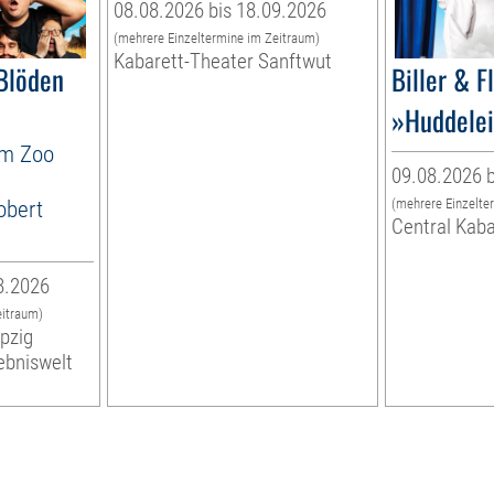
08.08.2026 bis 18.09.2026
(mehrere Einzeltermine im Zeitraum)
Kabarett-Theater Sanftwut
Blöden
Biller & F
»Huddelei
im Zoo
09.08.2026 b
obert
(mehrere Einzelte
Central Kaba
8.2026
eitraum)
ipzig
ebniswelt