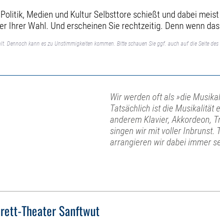
litik, Medien und Kultur Selbsttore schießt und dabei meist i
er Ihrer Wahl. Und erscheinen Sie rechtzeitig. Denn wenn das
lt. Dennoch kann es zu Unstimmigkeiten kommen. Bitte schauen Sie ggf. auch auf die Seite des 
Wir werden oft als »die Musika
Tatsächlich ist die Musikalitä
anderem Klavier, Akkordeon, 
singen wir mit voller Inbrunst
arrangieren wir dabei immer se
rett-Theater Sanftwut