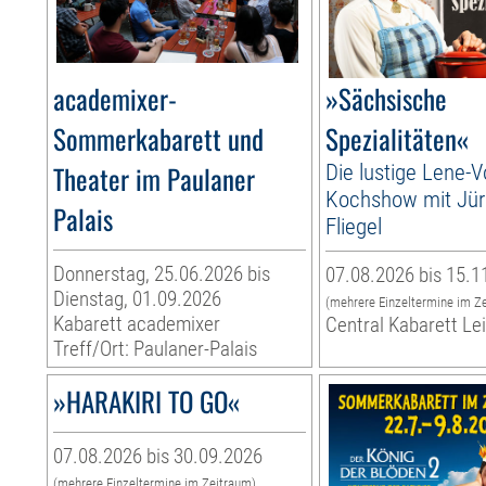
academixer-
»Sächsische
Sommerkabarett und
Spezialitäten«
Theater im Paulaner
Die lustige Lene-V
Kochshow mit Jü
Palais
Fliegel
Donnerstag, 25.06.2026 bis
07.08.2026 bis 15.1
Dienstag, 01.09.2026
(mehrere Einzeltermine im Z
Kabarett academixer
Central Kabarett Le
Treff/Ort: Paulaner-Palais
»HARAKIRI TO GO«
07.08.2026 bis 30.09.2026
(mehrere Einzeltermine im Zeitraum)