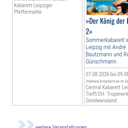
Kabarett Leipziger
Pfeffermühle
»Der König der 
2«
Sommerkabarett 
Leipzig mit André
Bautzmann und R
Günschmann
07.08.2026 bis 09.0
(mehrere Einzeltermine im Z
Central Kabarett Le
Treff/Ort: Tropenerl
Gondwanaland
weitere Veranstaltungen