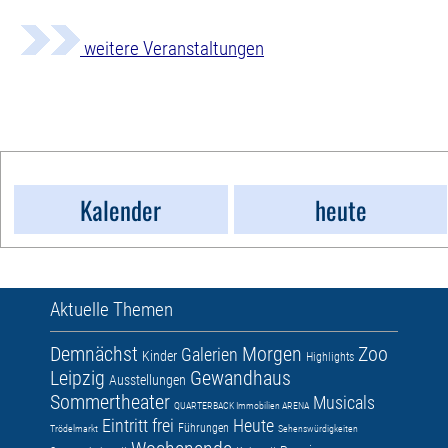
weitere Veranstaltungen
Kalender
heute
Aktuelle Themen
Demnächst
Morgen
Zoo
Galerien
Kinder
Highlights
Leipzig
Gewandhaus
Ausstellungen
Sommertheater
Musicals
QUARTERBACK Immobilien ARENA
Eintritt frei
Heute
Führungen
Trödelmarkt
Sehenswürdigkeiten