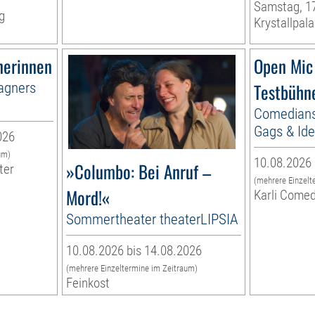
Samstag, 1
g
Krystallpala
nerinnen
Open Mic
agners
Testbühn
Comedians
Gags & Id
026
um)
10.08.2026 
»Columbo: Bei Anruf –
ter
(mehrere Einzelt
Mord!«
Karli Comed
Sommertheater theaterLIPSIA
10.08.2026 bis 14.08.2026
(mehrere Einzeltermine im Zeitraum)
Feinkost