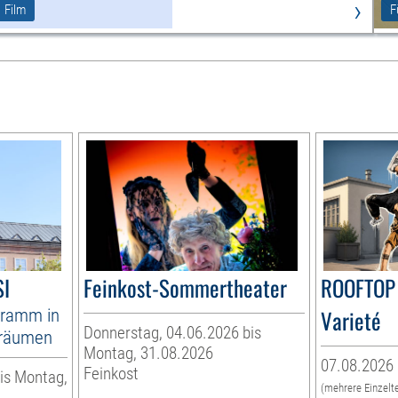
›
Film
F
I
Feinkost-Sommertheater
ROOFTOP 
ramm in
Varieté
Donnerstag, 04.06.2026 bis
nräumen
Montag, 31.08.2026
07.08.2026 
Feinkost
is Montag,
(mehrere Einzelt