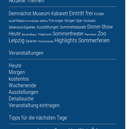
Aktuelle Themen
Eintritt frei
Demnächst
Museum
Kabarett
Kinder
Führungen
Morgen
Oper
Musicals
QUARTERBACK Immobilien ARENA
Dinner-Show
Ausstellungen
Sommerkabarett
Sehenswürdigkeiten
Zoo
Heute
Sommertheater
Gewandhaus
Trödelmarkt
Premieren
Leipzig
Highlights
Sommerferien
Galerien
Wochenende
Veranstaltungen
Heute
Morgen
kostenlos
Wochenende
Ausstellungen
Detailsuche
Veranstaltung eintragen
Tipps für die nächsten Tage