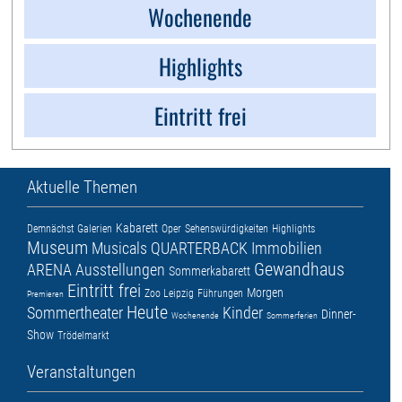
Wochenende
Highlights
Eintritt frei
Aktuelle Themen
Kabarett
Demnächst
Galerien
Oper
Sehenswürdigkeiten
Highlights
Museum
Musicals
QUARTERBACK Immobilien
Gewandhaus
ARENA
Ausstellungen
Sommerkabarett
Eintritt frei
Morgen
Zoo Leipzig
Führungen
Premieren
Heute
Sommertheater
Kinder
Dinner-
Wochenende
Sommerferien
Show
Trödelmarkt
Veranstaltungen