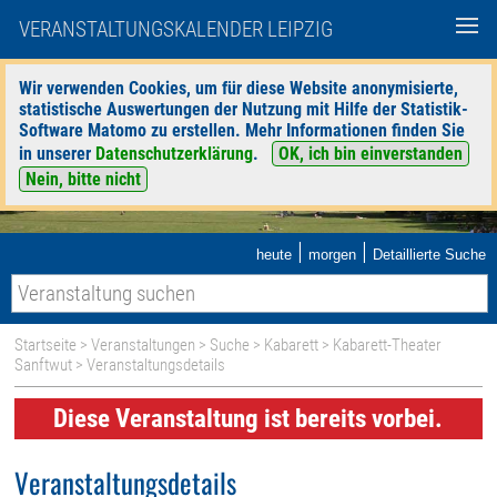
VERANSTALTUNGSKALENDER LEIPZIG
Wir verwenden Cookies, um für diese Website anonymisierte,
statistische Auswertungen der Nutzung mit Hilfe der Statistik-
Software Matomo zu erstellen. Mehr Informationen finden Sie
in unserer
Datenschutzerklärung
.
OK, ich bin einverstanden
Nein, bitte nicht
|
|
heute
morgen
Detaillierte Suche
Startseite
>
Veranstaltungen
>
Suche
>
Kabarett
>
Kabarett-Theater
Sanftwut
> Veranstaltungsdetails
Diese Veranstaltung ist bereits vorbei.
Veranstaltungsdetails