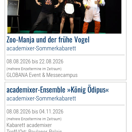
Zoo-Manja und der frühe Vogel
academixer-Sommerkabarett
08.08.2026 bis 22.08.2026
(mehrere Einzeltermine im Zeitraum)
GLOBANA Event & Messecampus
academixer-Ensemble »König Ödipus«
academixer-Sommerkabarett
08.08.2026 bis 04.11.2026
(mehrere Einzeltermine im Zeitraum)
Kabarett academixer
Treff/Ort: Paulaner-Palais