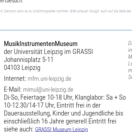
zertbesuch.
lt. Dennoch kann es zu Unstimmigkeiten kommen. Bitte schauen Sie ggf. auch auf die Seite des 
MusikInstrumentenMuseum
D
i
der Universität Leipzig im GRASSI
M
Johannisplatz 5-11
L
04103 Leipzig
m
S
Internet:
mfm.uni-leipzig.de
E-Mail:
mimul@uni-leipzig.de
Di-So, Feiertage 10-18 Uhr, Klanglabor: Sa + So
10-12.30/14-17 Uhr, Eintritt frei in der
Dauerausstellung, Kinder und Jugendliche bis
einschließlich 16 Jahre generell Eintritt frei
siehe auch:
GRASSI Museum Leipzig