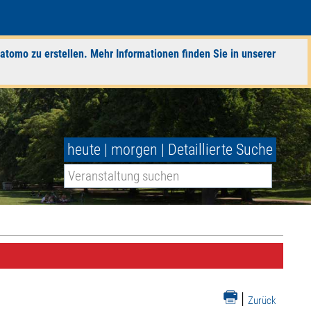
atomo zu erstellen. Mehr Informationen finden Sie in unserer
heute
|
morgen
|
Detaillierte Suche
|
Zurück