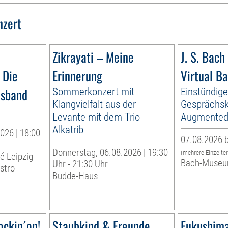
nzert
Zikrayati – Meine
J. S. Bach 
 Die
Erinnerung
Virtual B
esband
Sommerkonzert mit
Einstündig
Klangvielfalt aus der
Gesprächsk
Levante mit dem Trio
Augmented 
Alkatrib
026 | 18:00
07.08.2026 b
Donnerstag, 06.08.2026 | 19:30
(mehrere Einzelte
té Leipzig
Bach-Museu
Uhr - 21:30 Uhr
stro
Budde-Haus
ockin´on!
Staubkind & Freunde
Fukushima