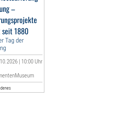
dung –
rungsprojekte
k seit 1880
er Tag der
ung
10.2026 | 10:00 Uhr
umentenMuseum
edenes