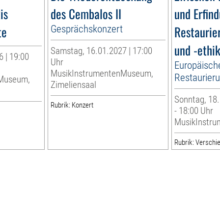
is
des Cembalos II
und Erfin
te
Gesprächskonzert
Restaurie
und -ethi
Samstag, 16.01.2027 | 17:00
 | 19:00
Uhr
Europäisch
MusikInstrumentenMuseum,
Restaurier
nMuseum,
Zimeliensaal
Sonntag, 18.
Rubrik: Konzert
- 18:00 Uhr
MusikInstr
Rubrik: Verschi