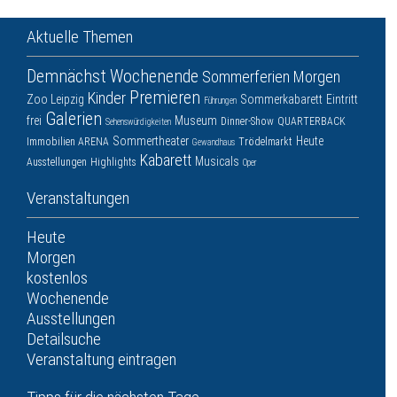
Aktuelle Themen
Demnächst
Wochenende
Sommerferien
Morgen
Premieren
Kinder
Zoo Leipzig
Sommerkabarett
Eintritt
Führungen
Galerien
frei
Museum
Dinner-Show
QUARTERBACK
Sehenswürdigkeiten
Sommertheater
Heute
Immobilien ARENA
Trödelmarkt
Gewandhaus
Kabarett
Musicals
Ausstellungen
Highlights
Oper
Veranstaltungen
Heute
Morgen
kostenlos
Wochenende
Ausstellungen
Detailsuche
Veranstaltung eintragen