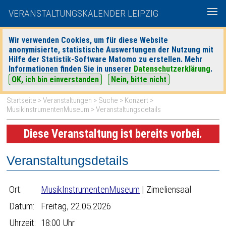
VERANSTALTUNGSKALENDER LEIPZIG
Wir verwenden Cookies, um für diese Website
anonymisierte, statistische Auswertungen der Nutzung mit
|
|
Hilfe der Statistik-Software Matomo zu erstellen. Mehr
heute
morgen
Detaillierte Suche
Informationen finden Sie in unserer
Datenschutzerklärung
.
OK, ich bin einverstanden
Nein, bitte nicht
Startseite
>
Veranstaltungen
>
Suche
>
Konzert
>
MusikInstrumentenMuseum
> Veranstaltungsdetails
Diese Veranstaltung ist bereits vorbei.
Veranstaltungsdetails
Ort:
MusikInstrumentenMuseum
| Zimeliensaal
Datum:
Freitag, 22.05.2026
Uhrzeit:
18:00 Uhr