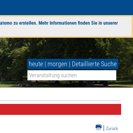
atomo zu erstellen. Mehr Informationen finden Sie in unserer
heute
|
morgen
|
Detaillierte Suche
|
Zurück