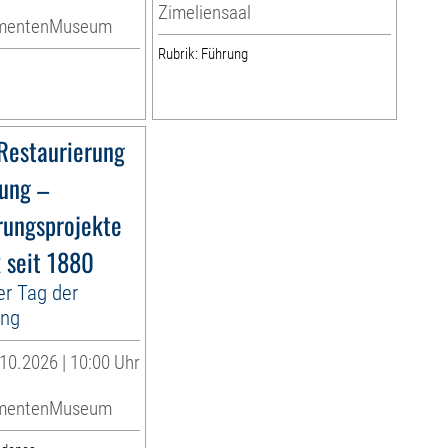
Zimeliensaal
umentenMuseum
Rubrik: Führung
Restaurierung
dung –
rungsprojekte
k seit 1880
er Tag der
ung
10.2026 | 10:00 Uhr
umentenMuseum