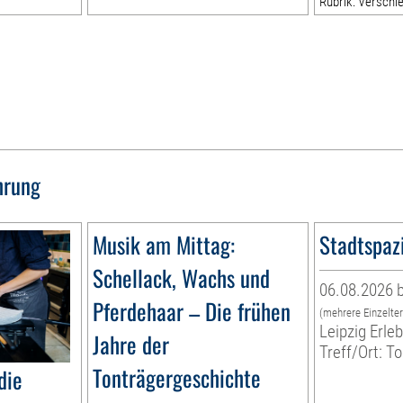
Rubrik: Verschi
hrung
Musik am Mittag:
Stadtspaz
Schellack, Wachs und
06.08.2026 b
Pferdehaar – Die frühen
(mehrere Einzelte
Leipzig Erl
Jahre der
Treff/Ort: T
Tonträgergeschichte
die