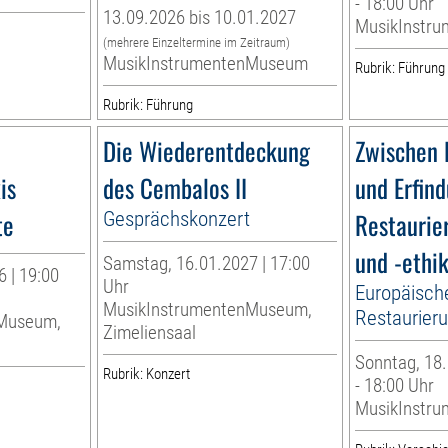
- 18:00 Uhr
13.09.2026 bis 10.01.2027
MusikInstr
(mehrere Einzeltermine im Zeitraum)
MusikInstrumentenMuseum
Rubrik: Führung
Rubrik: Führung
Die Wiederentdeckung
Zwischen 
is
des Cembalos II
und Erfin
te
Gesprächskonzert
Restaurie
und -ethi
Samstag, 16.01.2027 | 17:00
 | 19:00
Uhr
Europäisch
MusikInstrumentenMuseum,
Restaurier
nMuseum,
Zimeliensaal
Sonntag, 18.
Rubrik: Konzert
- 18:00 Uhr
MusikInstr