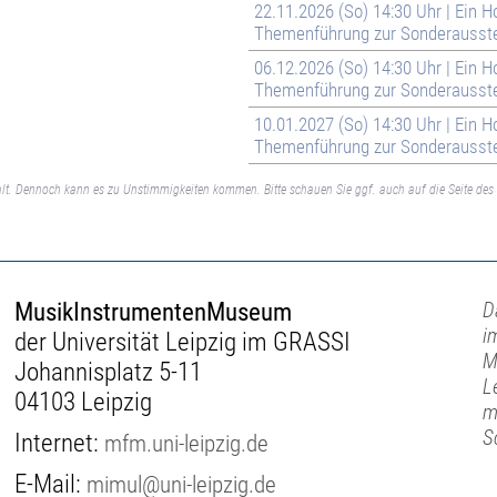
22.11.2026 (So) 14:30 Uhr | Ein H
Themenführung zur Sonderausste
06.12.2026 (So) 14:30 Uhr | Ein H
Themenführung zur Sonderausste
10.01.2027 (So) 14:30 Uhr | Ein H
Themenführung zur Sonderausste
lt. Dennoch kann es zu Unstimmigkeiten kommen. Bitte schauen Sie ggf. auch auf die Seite des 
MusikInstrumentenMuseum
D
i
der Universität Leipzig im GRASSI
M
Johannisplatz 5-11
L
04103 Leipzig
m
S
Internet:
mfm.uni-leipzig.de
E-Mail:
mimul@uni-leipzig.de