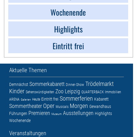
Wochenende
Highlights
Eintritt frei
Aktuelle Themen
Trödelmarkt
Sommerkabarett
Demnächst
Dinner-Show
Kinder
Zoo Leipzig
Sehenswürdigkeiten
QUARTERBACK Immobilien
Sommerferien
Eintritt frei
Kabarett
ARENA
Heute
Galerien
Oper
Morgen
Sommertheater
Gewandhaus
Musicals
Premieren
Ausstellungen
Führungen
Highlights
Museum
Wochenende
Veranstaltungen