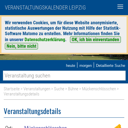
VERANSTALTUNGSKALENDER LEIPZIG
Wir verwenden Cookies, um für diese Website anonymisierte,
statistische Auswertungen der Nutzung mit Hilfe der Statistik-
Software Matomo zu erstellen. Mehr Informationen finden Sie
in unserer
Datenschutzerklärung
.
OK, ich bin einverstanden
Nein, bitte nicht
|
|
heute
morgen
Detaillierte Suche
Startseite
>
Veranstaltungen
>
Suche
>
Bühne
>
Mückenschlösschen
>
Veranstaltungsdetails
Veranstaltungsdetails