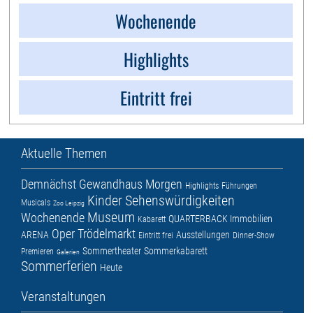
Wochenende
Highlights
Eintritt frei
Aktuelle Themen
Demnächst
Gewandhaus
Morgen
Highlights
Führungen
Kinder
Sehenswürdigkeiten
Musicals
Zoo Leipzig
Museum
Wochenende
QUARTERBACK Immobilien
Kabarett
Oper
Trödelmarkt
ARENA
Ausstellungen
Eintritt frei
Dinner-Show
Sommertheater
Sommerkabarett
Premieren
Galerien
Sommerferien
Heute
Veranstaltungen