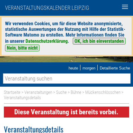
VERANSTALTUNGSKALENDER LEIPZIG
Wir verwenden Cookies, um für diese Website anonymisierte,
statistische Auswertungen der Nutzung mit Hilfe der Statistik-
Software Matomo zu erstellen. Mehr Informationen finden Sie
in unserer
Datenschutzerklärung
.
OK, ich bin einverstanden
Nein, bitte nicht
|
|
heute
morgen
Detaillierte Suche
Startseite
>
Veranstaltungen
>
Suche
>
Bühne
>
Mückenschlösschen
>
Veranstaltungsdetails
Diese Veranstaltung ist bereits vorbei.
Veranstaltungsdetails