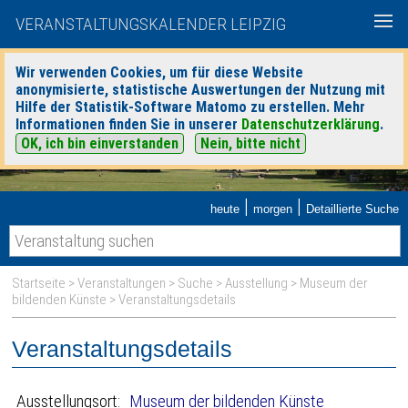
VERANSTALTUNGSKALENDER LEIPZIG
Wir verwenden Cookies, um für diese Website
anonymisierte, statistische Auswertungen der Nutzung mit
Hilfe der Statistik-Software Matomo zu erstellen. Mehr
Informationen finden Sie in unserer
Datenschutzerklärung
.
OK, ich bin einverstanden
Nein, bitte nicht
|
|
heute
morgen
Detaillierte Suche
Startseite
>
Veranstaltungen
>
Suche
>
Ausstellung
>
Museum der
bildenden Künste
> Veranstaltungsdetails
Veranstaltungsdetails
Ausstellungsort:
Museum der bildenden Künste