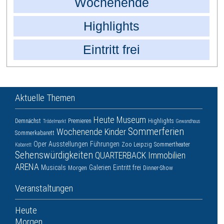
Wochenende
Highlights
Eintritt frei
Aktuelle Themen
Heute
Museum
Demnächst
Premieren
Highlights
Trödelmarkt
Gewandhaus
Sommerferien
Wochenende
Kinder
Sommerkabarett
Oper
Ausstellungen
Führungen
Zoo Leipzig
Sommertheater
Kabarett
Sehenswürdigkeiten
QUARTERBACK Immobilien
ARENA
Musicals
Galerien
Eintritt frei
Morgen
Dinner-Show
Veranstaltungen
Heute
Morgen